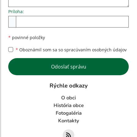
Príloha:
Príloha
*
povinné položky
*
Oboznámil som sa so
spracúvaním osobných údajov
Google reCaptcha Response
Odoslať správu
Rýchle odkazy
O obci
História obce
Fotogaléria
Kontakty