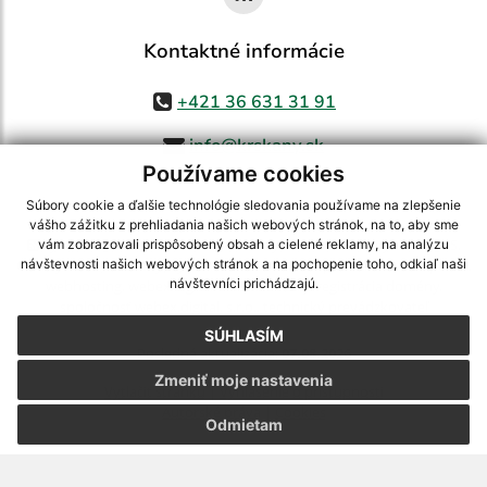
Kontaktné informácie
+421 36 631 31 91
info@krskany.sk
Používame cookies
Súbory cookie a ďalšie technológie sledovania používame na zlepšenie
vášho zážitku z prehliadania našich webových stránok, na to, aby sme
využite možnosť získavania aktuálnych informácií s využitím RSS
,
vám zobrazovali prispôsobený obsah a cielené reklamy, na analýzu
CMS systém (redakčný) systém ECHELON 2,
Mapa stránok
,
web portál
,
návštevnosti našich webových stránok a na pochopenie toho, odkiaľ naši
návštevníci prichádzajú.
webhosting
,
webex.digital, s.r.o.
,
domény
,
registrácia domény
,
spoločnosť webex.digital, s.r.o.
,
technický prevádzkovateľ
SÚHLASÍM
Posledná aktualizácia:
07.08.2026
Zmeniť moje nastavenia
Vytlačiť stránku
|
Vyhlásenie o prístupnosti
Autorské práva
|
Cookies
Odmietam
webdesign
|