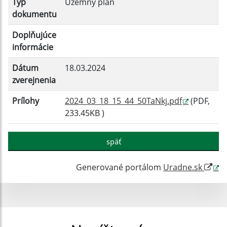
Typ
Územný plán
dokumentu
Doplňujúce
informácie
Dátum
18.03.2024
zverejnenia
Prílohy
2024_03_18_15_44_50TaNkj.pdf
(PDF,
233.45KB )
späť
Generované portálom
Uradne.sk