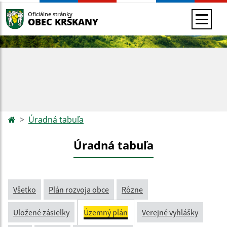
Oficiálne stránky
OBEC KRŠKANY
Úradná tabuľa
Úradná tabuľa
Všetko
Plán rozvoja obce
Rôzne
Uložené zásielky
Územný plán
Verejné vyhlášky