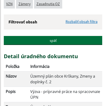
VZN
Zámery
Zasadnutia OZ
Filtrovať obsah
Rozbaliť obsah filtra
Názov:
späť
Popis:
Detail úradného dokumentu
Dátum zverejnenia od:
Položka
Informácia
Názov
Územný plán obce Krškany, Zmeny a
Dátum zverejnenia do:
doplnky č. 2
Popis
Výzva - prípravné práce na spracovnaie
ÚPN
Filtrovať
Reset