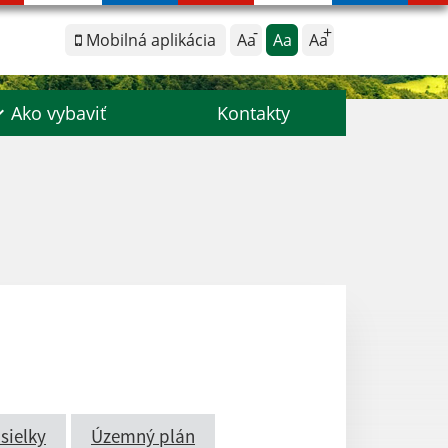
Mobilná aplikácia
Aa
Aa
Aa
Ako vybaviť
Kontakty
sielky
Územný plán