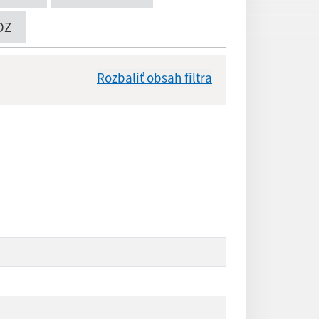
OZ
Rozbaliť obsah filtra
Dátum zverejnenia od:
Reset