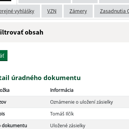
erejné vyhlášky
VZN
Zámery
Zasadnutia 
iltrovať obsah
ázov:
Popis:
äť
átum zverejnenia do:
tail úradného dokumentu
ožka
Informácia
Filtrovať
zov
Oznámenie o uložení zásielky
pis
Tomáš Ilčík
p dokumentu
Uložené zásielky