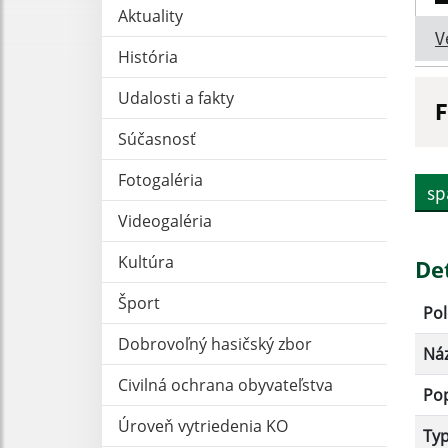
Aktuality
V
História
Udalosti a fakty
F
N
Súčasnosť
Fotogaléria
sp
Videogaléria
D
Kultúra
De
Šport
Pol
Dobrovoľný hasičský zbor
Ná
Civilná ochrana obyvateľstva
Po
Úroveň vytriedenia KO
Ty