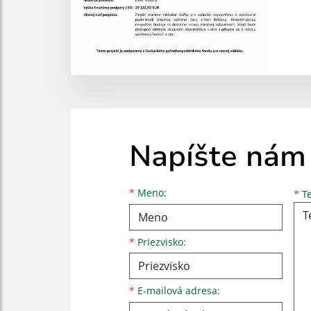
Napíšte nám
Meno
Priezvisko
E-mailová adresa
*
Meno:
*
Te
*
Priezvisko:
*
E-mailová adresa: