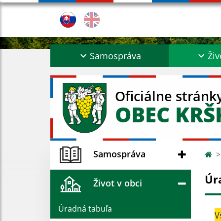
Samospráva
Živ
Oficiálne stránk
OBEC KR
Samospráva
Úr
Život v obci
Úradná tabuľa
V