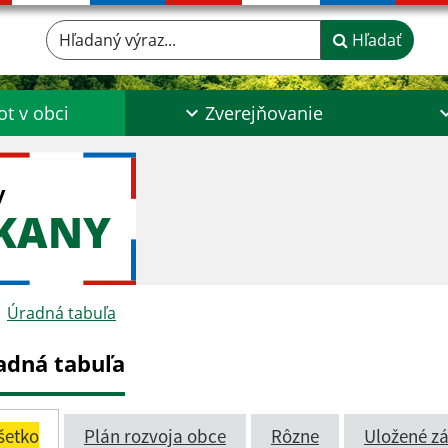
Hľadaný výraz...
Hľadať
ot v obci
Zverejňovanie
y
ŠKANY
Úradná tabuľa
adná tabuľa
šetko
Plán rozvoja obce
Rôzne
Uložené zá