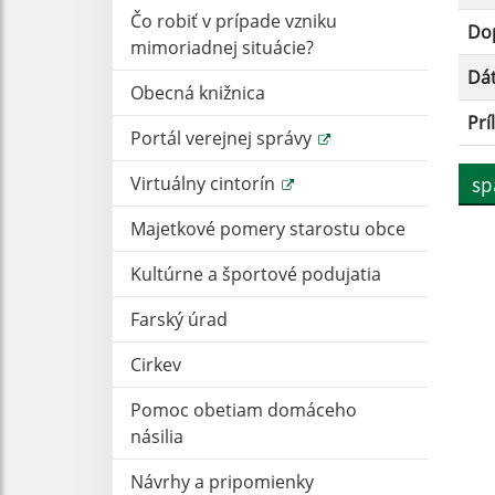
Čo robiť v prípade vzniku
Dop
mimoriadnej situácie?
Dá
Obecná knižnica
Prí
Portál verejnej správy
Virtuálny cintorín
sp
Majetkové pomery starostu obce
Kultúrne a športové podujatia
Farský úrad
Cirkev
Pomoc obetiam domáceho
násilia
Návrhy a pripomienky