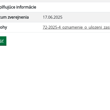
lňujúce informácie
tum zverejnenia
17.06.2025
lohy
72-2025-4_oznamenie_o_ulozeni_zasie
äť