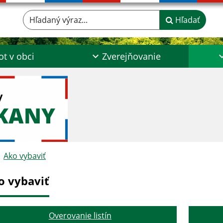
Hľadaný výraz...
Hľadať
ot v obci
Zverejňovanie
y
ŠKANY
Ako vybaviť
o vybaviť
Overovanie listín