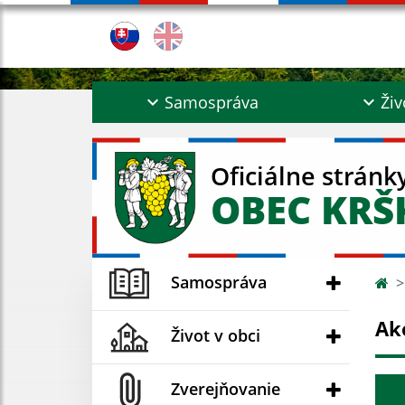
Samospráva
Živ
Oficiálne stránk
OBEC KR
Samospráva
Ak
Život v obci
Zverejňovanie