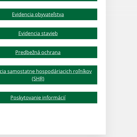
Evidencia obyvateľstva
Evidencia stavieb
Predbežná ochrana
cia samostatne hospodáriacich roľníkov
(SHR)
Poskytovanie informácií