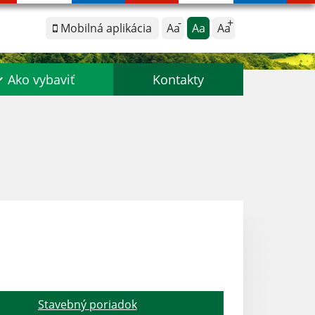
Mobilná aplikácia
Aa
Aa
Aa
Ako vybaviť
Kontakty
Stavebný poriadok