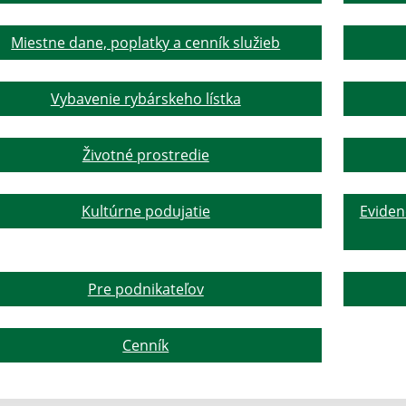
Miestne dane, poplatky a cenník služieb
Vybavenie rybárskeho lístka
Životné prostredie
Kultúrne podujatie
Eviden
Pre podnikateľov
Cenník