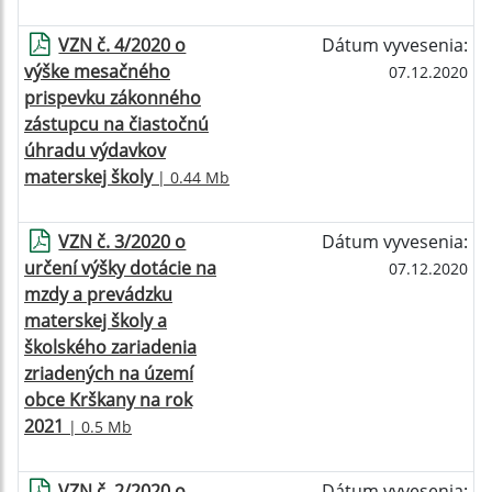
VZN č. 4/2020 o
Dátum vyvesenia:
výške mesačného
07.12.2020
prispevku zákonného
zástupcu na čiastočnú
úhradu výdavkov
materskej školy
| 0.44 Mb
VZN č. 3/2020 o
Dátum vyvesenia:
určení výšky dotácie na
07.12.2020
mzdy a prevádzku
materskej školy a
školského zariadenia
zriadených na území
obce Krškany na rok
2021
| 0.5 Mb
VZN č. 2/2020 o
Dátum vyvesenia: