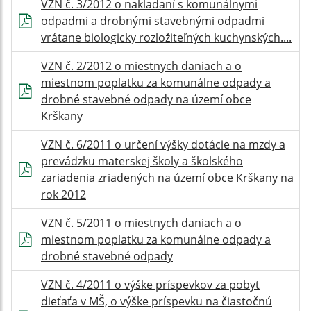
VZN č. 3/2012 o nakladaní s komunálnymi
odpadmi a drobnými stavebnými odpadmi
vrátane biologicky rozložiteľných kuchynských....
VZN č. 2/2012 o miestnych daniach a o
miestnom poplatku za komunálne odpady a
drobné stavebné odpady na území obce
Krškany
VZN č. 6/2011 o určení výšky dotácie na mzdy a
prevádzku materskej školy a školského
zariadenia zriadených na území obce Krškany na
rok 2012
VZN č. 5/2011 o miestnych daniach a o
miestnom poplatku za komunálne odpady a
drobné stavebné odpady
VZN č. 4/2011 o výške príspevkov za pobyt
dieťaťa v MŠ, o výške príspevku na čiastočnú