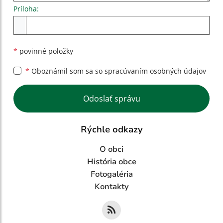
Príloha:
Príloha
*
povinné položky
*
Oboznámil som sa so
spracúvaním osobných údajov
Google reCaptcha Response
Odoslať správu
Rýchle odkazy
O obci
História obce
Fotogaléria
Kontakty