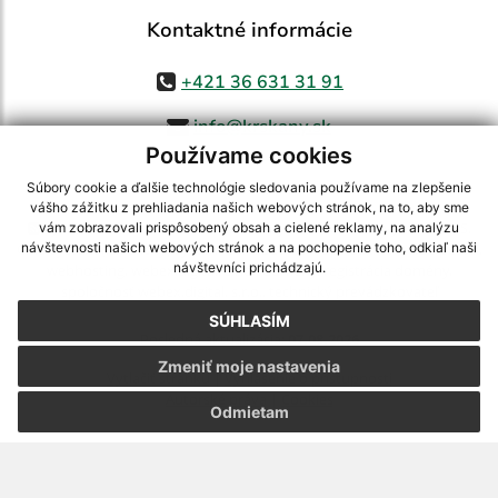
Kontaktné informácie
+421 36 631 31 91
info@krskany.sk
Používame cookies
Súbory cookie a ďalšie technológie sledovania používame na zlepšenie
vášho zážitku z prehliadania našich webových stránok, na to, aby sme
využite možnosť získavania aktuálnych informácií s využitím RSS
,
vám zobrazovali prispôsobený obsah a cielené reklamy, na analýzu
CMS systém (redakčný) systém ECHELON 2,
Mapa stránok
,
web portál
,
návštevnosti našich webových stránok a na pochopenie toho, odkiaľ naši
návštevníci prichádzajú.
webhosting
,
webex.digital, s.r.o.
,
domény
,
registrácia domény
,
spoločnosť webex.digital, s.r.o.
,
technický prevádzkovateľ
SÚHLASÍM
Posledná aktualizácia:
07.08.2026
Zmeniť moje nastavenia
Vytlačiť stránku
|
Vyhlásenie o prístupnosti
Autorské práva
|
Cookies
Odmietam
webdesign
|