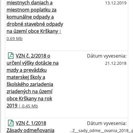
miestnych daniach a
13.12.2019
miestnom poplatku za
komunálne odpady a
drobné stavebné odpady
na území obce Krškany
|
0.69 Mb
VZN č. 2/2018 o
Dátum vyvesenia:
určení výšky dotácie na
21.12.2018
mzdy a prevádzku
materskej školy a
školského zariadenia
zriadených na území
obce Krškany na rok
2019
| 0.45 Mb
VZN č. 1/2018
Dátum vyvesenia:
Zásady odmeňovania
..Z__sady_odme__ovania_2018_.