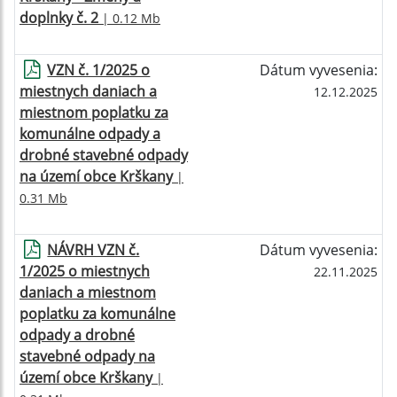
doplnky č. 2
| 0.12 Mb
VZN č. 1/2025 o
Dátum vyvesenia:
miestnych daniach a
12.12.2025
miestnom poplatku za
komunálne odpady a
drobné stavebné odpady
na území obce Krškany
|
0.31 Mb
NÁVRH VZN č.
Dátum vyvesenia:
1/2025 o miestnych
22.11.2025
daniach a miestnom
poplatku za komunálne
odpady a drobné
stavebné odpady na
území obce Krškany
|