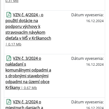
0.31 Mb
VZN č. 4/2024 - o
Dátum vyvesenia:
použití dotácie na
16.12.2024
podporu výchovy k
stravovacím návykom
dieťaťa v MŠ v Krškanoch
| 0.17 Mb
VZN č. 3/2024 o
Dátum vyvesenia:
nakladaní s
16.12.2024
komunálnymi odpadmi a
s drobnými stavebnými
odpadmi na území obce
Krškany
| 0.67 Mb
VZN č. 2/2024 o
Dátum vyvesenia:
miestnych daniach a
16.12.2024