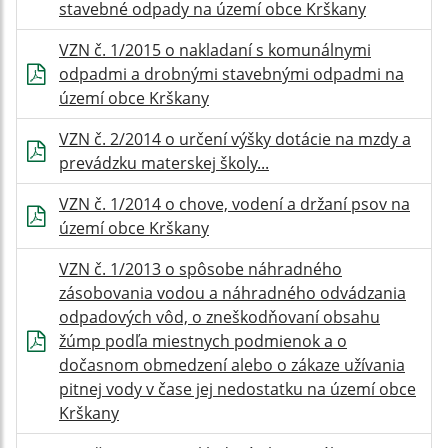
stavebné odpady na území obce Krškany
VZN č. 1/2015 o nakladaní s komunálnymi
odpadmi a drobnými stavebnými odpadmi na
území obce Krškany
VZN č. 2/2014 o určení výšky dotácie na mzdy a
prevádzku materskej školy...
VZN č. 1/2014 o chove, vodení a držaní psov na
území obce Krškany
VZN č. 1/2013 o spôsobe náhradného
zásobovania vodou a náhradného odvádzania
odpadových vôd, o zneškodňovaní obsahu
žúmp podľa miestnych podmienok a o
dočasnom obmedzení alebo o zákaze užívania
pitnej vody v čase jej nedostatku na území obce
Krškany