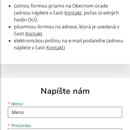
ústnou formou priamo na Obecnom úrade
(adresu nájdete v časti
Kontakt
, počas úradných
hodín OcÚ,
písomnou formou na adrese, ktorá je uvedená v
časti
Kontakt
elektronickou poštou na e-mail podateľne (adresu
nájdete v časti
Kontakt
)
Napíšte nám
Meno
Priezvisko
E-mailová adresa
*
Meno:
*
Priezvisko: