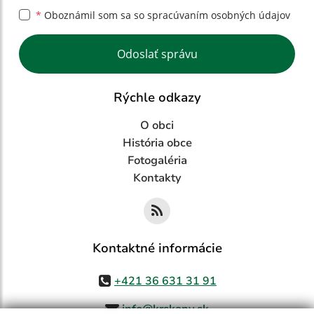
*
Oboznámil som sa so
spracúvaním osobných údajov
Google reCaptcha Response
Odoslať správu
Rýchle odkazy
O obci
História obce
Fotogaléria
Kontakty
Kontaktné informácie
+421 36 631 31 91
info@krskany.sk