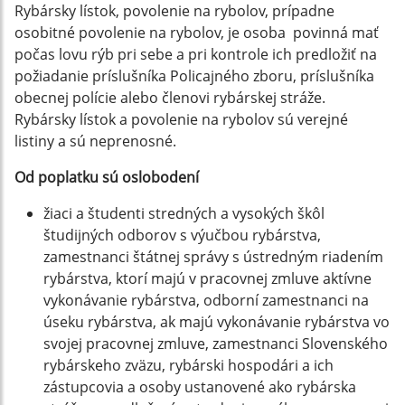
Rybársky lístok, povolenie na rybolov, prípadne
osobitné povolenie na rybolov, je osoba povinná mať
počas lovu rýb pri sebe a pri kontrole ich predložiť na
požiadanie príslušníka Policajného zboru, príslušníka
obecnej polície alebo členovi rybárskej stráže.
Rybársky lístok a povolenie na rybolov sú verejné
listiny a sú neprenosné.
Od poplatku sú oslobodení
žiaci a študenti stredných a vysokých škôl
študijných odborov s výučbou rybárstva,
zamestnanci štátnej správy s ústredným riadením
rybárstva, ktorí majú v pracovnej zmluve aktívne
vykonávanie rybárstva, odborní zamestnanci na
úseku rybárstva, ak majú vykonávanie rybárstva vo
svojej pracovnej zmluve, zamestnanci Slovenského
rybárskeho zväzu, rybárski hospodári a ich
zástupcovia a osoby ustanovené ako rybárska