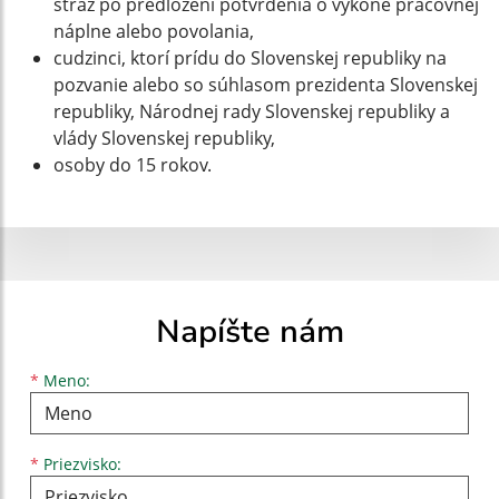
stráž po predložení potvrdenia o výkone pracovnej
náplne alebo povolania,
cudzinci, ktorí prídu do Slovenskej republiky na
pozvanie alebo so súhlasom prezidenta Slovenskej
republiky, Národnej rady Slovenskej republiky a
vlády Slovenskej republiky,
osoby do 15 rokov.
Napíšte nám
Meno
Priezvisko
E-mailová adresa
*
Meno:
*
Priezvisko: