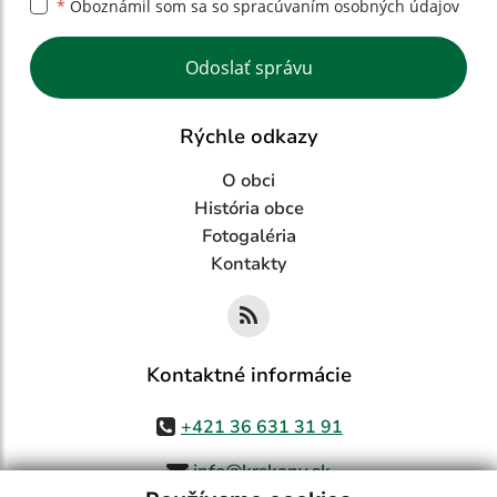
*
Oboznámil som sa so
spracúvaním osobných údajov
Google reCaptcha Response
Odoslať správu
Rýchle odkazy
O obci
História obce
Fotogaléria
Kontakty
Kontaktné informácie
+421 36 631 31 91
info@krskany.sk