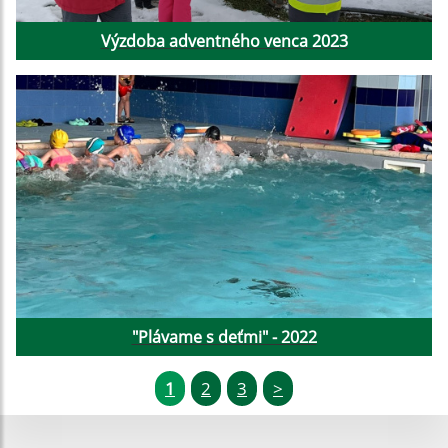
Výzdoba adventného venca 2023
"Plávame s deťmi" - 2022
1
2
3
>