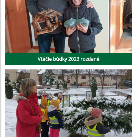
Vtáčie búdky 2023 rozdané