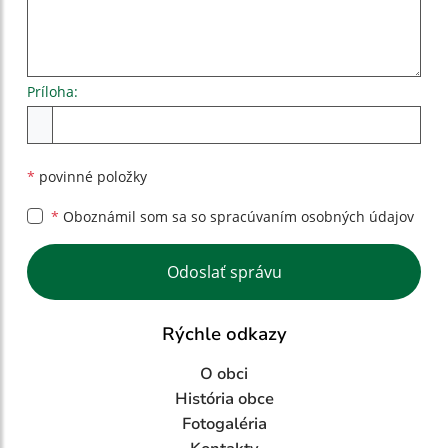
Príloha:
Príloha
*
povinné položky
*
Oboznámil som sa so
spracúvaním osobných údajov
Google reCaptcha Response
Odoslať správu
Rýchle odkazy
O obci
História obce
Fotogaléria