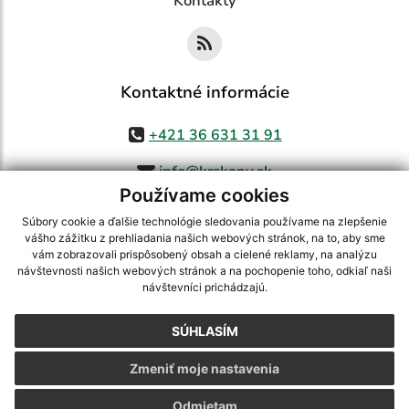
Kontakty
Kontaktné informácie
+421 36 631 31 91
info@krskany.sk
Používame cookies
Súbory cookie a ďalšie technológie sledovania používame na zlepšenie
vášho zážitku z prehliadania našich webových stránok, na to, aby sme
využite možnosť získavania aktuálnych informácií s využitím RSS
,
vám zobrazovali prispôsobený obsah a cielené reklamy, na analýzu
CMS systém (redakčný) systém ECHELON 2,
Mapa stránok
,
web portál
,
návštevnosti našich webových stránok a na pochopenie toho, odkiaľ naši
návštevníci prichádzajú.
webhosting
,
webex.digital, s.r.o.
,
domény
,
registrácia domény
,
spoločnosť webex.digital, s.r.o.
,
technický prevádzkovateľ
SÚHLASÍM
Posledná aktualizácia:
07.08.2026
Zmeniť moje nastavenia
Vytlačiť stránku
|
Vyhlásenie o prístupnosti
Autorské práva
|
Cookies
Odmietam