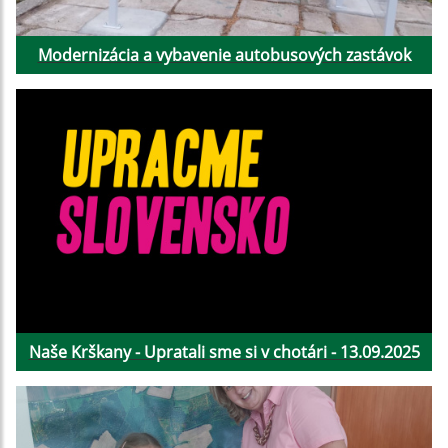
Modernizácia a vybavenie autobusových zastávok
Naše Krškany - Upratali sme si v chotári - 13.09.2025