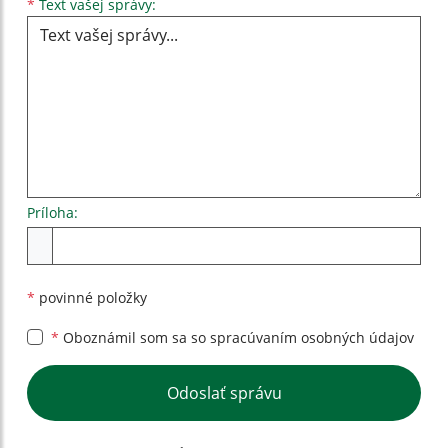
Text vašej správy...
*
Text vašej správy:
Príloha:
Príloha
*
povinné položky
*
Oboznámil som sa so
spracúvaním osobných údajov
Google reCaptcha Response
Odoslať správu