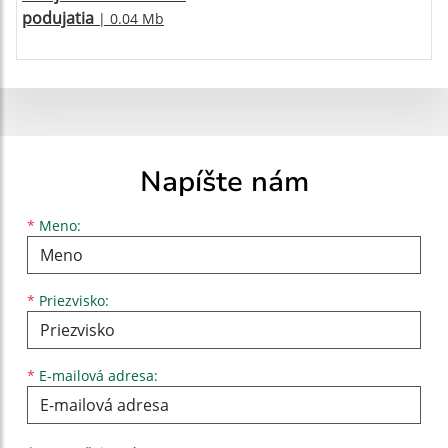
podujatia
| 0.04 Mb
Napíšte nám
Meno
Priezvisko
E-mailová adresa
*
Meno:
*
Priezvisko:
*
E-mailová adresa: