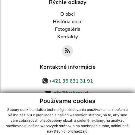
Rýchle odkazy
O obci
História obce
Fotogaléria
Kontakty
Kontaktné informácie
+421 36 631 31 91
info@krskany.sk
Používame cookies
Súbory cookie a ďalšie technológie sledovania používame na zlepšenie
vášho zážitku z prehliadania našich webových stránok, na to, aby sme
využite možnosť získavania aktuálnych informácií s využitím RSS
,
vám zobrazovali prispôsobený obsah a cielené reklamy, na analýzu
CMS systém (redakčný) systém ECHELON 2,
Mapa stránok
,
web portál
,
návštevnosti našich webových stránok a na pochopenie toho, odkiaľ naši
návštevníci prichádzajú.
webhosting
,
webex.digital, s.r.o.
,
domény
,
registrácia domény
,