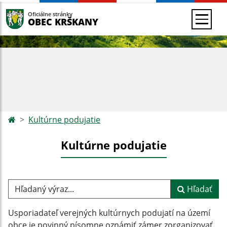
Oficiálne stránky
OBEC KRŠKANY
Kultúrne podujatie
Kultúrne podujatie
Hľadaný výraz...
Hľadať
Usporiadateľ verejných kultúrnych podujatí na území
obce je povinný písomne oznámiť zámer zorganizovať