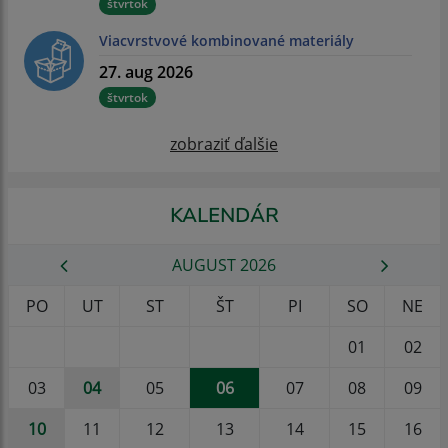
štvrtok
Viacvrstvové kombinované materiály
27. aug 2026
štvrtok
zobraziť ďalšie
KALENDÁR
AUGUST 2026
PO
UT
ST
ŠT
PI
SO
NE
01
02
03
04
05
06
07
08
09
10
11
12
13
14
15
16