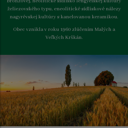
bronzovej, neolitické sídlisko lengyelskej kultúry
želiezovského typu, eneolitické sídliskové nálezy
nagyrévskej kultúry s kanelovanou keramikou.
Obec vznikla v roku 1960 zlúčením Malých a
Veľkých Krškán.