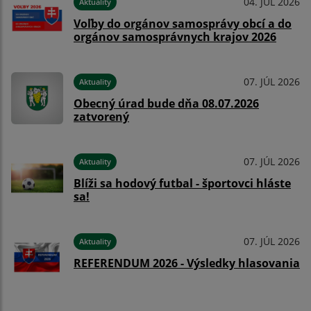
04. JÚL 2026
Aktuality
Voľby do orgánov samosprávy obcí a do
orgánov samosprávnych krajov 2026
07. JÚL 2026
Aktuality
Obecný úrad bude dňa 08.07.2026
zatvorený
07. JÚL 2026
Aktuality
Blíži sa hodový futbal - športovci hláste
sa!
07. JÚL 2026
Aktuality
REFERENDUM 2026 - Výsledky hlasovania