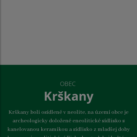
OBEC
Krškany
Krškany boli osídlené v neolite, na území obce je
archeologicky doložené eneolitické sídlisko s
kanelovanou keramikou a sídlisko z mladšej doby