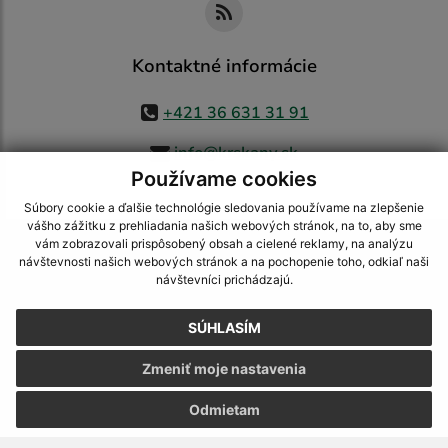
Kontaktné informácie
+421 36 631 31 91
info@krskany.sk
Používame cookies
Súbory cookie a ďalšie technológie sledovania používame na zlepšenie
vášho zážitku z prehliadania našich webových stránok, na to, aby sme
využite možnosť získavania aktuálnych informácií s využitím RSS
,
vám zobrazovali prispôsobený obsah a cielené reklamy, na analýzu
CMS systém (redakčný) systém ECHELON 2,
Mapa stránok
,
web portál
,
návštevnosti našich webových stránok a na pochopenie toho, odkiaľ naši
návštevníci prichádzajú.
webhosting
,
webex.digital, s.r.o.
,
domény
,
registrácia domény
,
spoločnosť webex.digital, s.r.o.
,
technický prevádzkovateľ
SÚHLASÍM
Posledná aktualizácia:
05.08.2026
Zmeniť moje nastavenia
Vytlačiť stránku
|
Vyhlásenie o prístupnosti
Autorské práva
|
Cookies
Odmietam