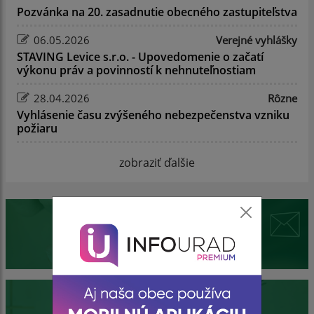
Pozvánka na 20. zasadnutie obecného zastupiteľstva
06.05.2026
Verejné vyhlášky
STAVING Levice s.r.o. - Upovedomenie o začatí
výkonu práv a povinností k nehnuteľnostiam
28.04.2026
Rôzne
Vyhlásenie času zvýšeného nebezpečenstva vzniku
požiaru
zobraziť ďalšie
Mobilná aplikácia