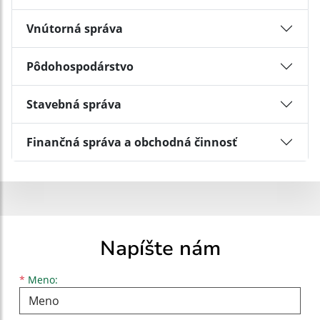
Vnútorná správa
Pôdohospodárstvo
Stavebná správa
Finančná správa a obchodná činnosť
Napíšte nám
Meno
Priezvisko
E-mailová adresa
*
Meno: