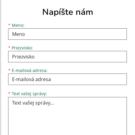
Napíšte nám
Meno
Priezvisko
E-mailová adresa
*
Meno:
*
Priezvisko:
*
E-mailová adresa:
Text vašej správy...
*
Text vašej správy: