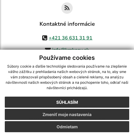
Kontaktné informácie
+421 36 631 31 91
info@krskany.sk
Používame cookies
Súbory cookie a ďalšie technológie sledovania používame na zlepšenie
vášho zážitku z prehliadania našich webových stránok, na to, aby sme
využite možnosť získavania aktuálnych informácií s využitím RSS
,
vám zobrazovali prispôsobený obsah a cielené reklamy, na analýzu
CMS systém (redakčný) systém ECHELON 2,
Mapa stránok
,
web portál
,
návštevnosti našich webových stránok a na pochopenie toho, odkiaľ naši
návštevníci prichádzajú.
webhosting
,
webex.digital, s.r.o.
,
domény
,
registrácia domény
,
spoločnosť webex.digital, s.r.o.
,
technický prevádzkovateľ
SÚHLASÍM
Posledná aktualizácia:
07.08.2026
Zmeniť moje nastavenia
Vytlačiť stránku
|
Vyhlásenie o prístupnosti
Autorské práva
|
Cookies
Odmietam