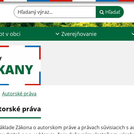
Hľadaný výraz...
Hľadať
ot v obci
Zverejňovanie
y
ŠKANY
Autorské práva
torské práva
áklade Zákona o autorskom práve a právach súvisiacich s a