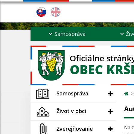
Samospráva
Živ
Oficiálne stránk
OBEC KR
Samospráva
Au
Život v obci
Na z
Zverejňovanie