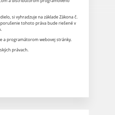
robcom a distribútorom programového
 dielo, si vyhradzuje na základe Zákona č.
dé porušenie tohoto práva bude riešené v
.
ke a programátorom webovej stránky.
rských právach.