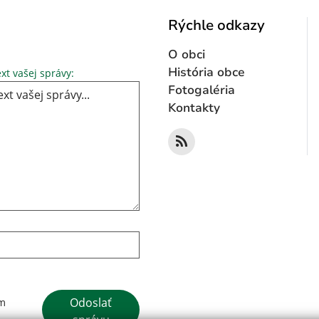
Rýchle odkazy
O obci
Text vašej správy...
História obce
xt vašej správy:
Fotogaléria
Kontakty
Google reCaptcha Response
Odoslať
ím