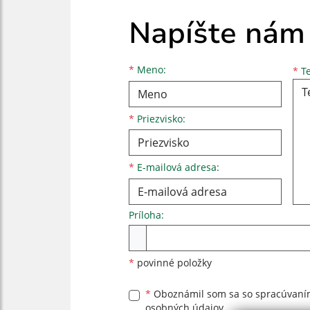
Napíšte nám
Meno
Priezvisko
E-mailová adresa
*
Meno:
*
Te
*
Priezvisko:
*
E-mailová adresa:
Príloha:
Príloha
*
povinné položky
*
Oboznámil som sa so
spracúvan
osobných údajov