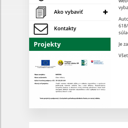
webe
vyb
Ako vybaviť
Auto
618/
Kontakty
súl
Projekty
Je z
Všet