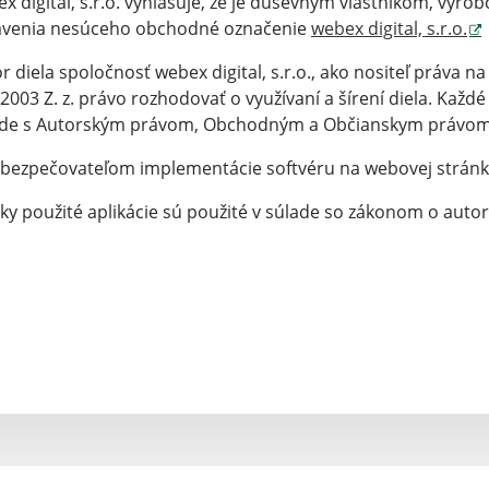
x digital, s.r.o. vyhlasuje, že je duševným vlastníkom, vý
avenia nesúceho obchodné označenie
webex digital, s.r.o.
r diela spoločnosť webex digital, s.r.o., ako nositeľ práva na
2003 Z. z. právo rozhodovať o využívaní a šírení diela. Kaž
ade s Autorským právom, Obchodným a Občianskym právom
abezpečovateľom implementácie softvéru na webovej strán
ky použité aplikácie sú použité v súlade so zákonom o auto