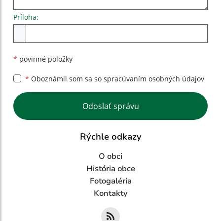
Príloha:
Príloha
*
povinné položky
*
Oboznámil som sa so
spracúvaním osobných údajov
Google reCaptcha Response
Odoslať správu
Rýchle odkazy
O obci
História obce
Fotogaléria
Kontakty