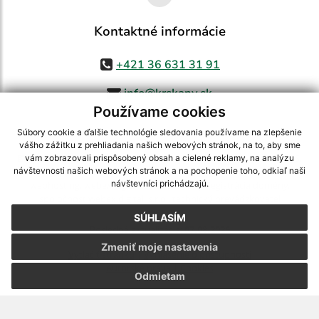
Kontaktné informácie
+421 36 631 31 91
info@krskany.sk
Používame cookies
Súbory cookie a ďalšie technológie sledovania používame na zlepšenie
vášho zážitku z prehliadania našich webových stránok, na to, aby sme
využite možnosť získavania aktuálnych informácií s využitím RSS
,
vám zobrazovali prispôsobený obsah a cielené reklamy, na analýzu
CMS systém (redakčný) systém ECHELON 2,
Mapa stránok
,
web portál
,
návštevnosti našich webových stránok a na pochopenie toho, odkiaľ naši
návštevníci prichádzajú.
webhosting
,
webex.digital, s.r.o.
,
domény
,
registrácia domény
,
spoločnosť webex.digital, s.r.o.
,
technický prevádzkovateľ
SÚHLASÍM
Posledná aktualizácia:
07.08.2026
Zmeniť moje nastavenia
Vytlačiť stránku
|
Vyhlásenie o prístupnosti
Autorské práva
|
Cookies
Odmietam
webdesign
|