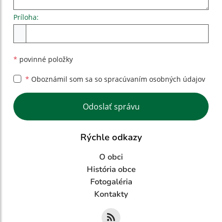
Príloha:
Príloha
*
povinné položky
*
Oboznámil som sa so
spracúvaním osobných údajov
Google reCaptcha Response
Odoslať správu
Rýchle odkazy
O obci
História obce
Fotogaléria
Kontakty