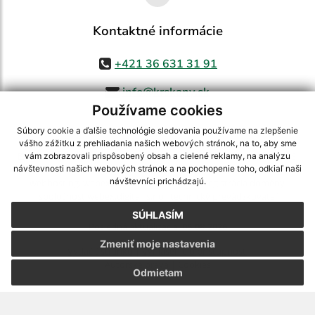
Kontaktné informácie
+421 36 631 31 91
info@krskany.sk
Používame cookies
Súbory cookie a ďalšie technológie sledovania používame na zlepšenie
vášho zážitku z prehliadania našich webových stránok, na to, aby sme
využite možnosť získavania aktuálnych informácií s využitím RSS
,
vám zobrazovali prispôsobený obsah a cielené reklamy, na analýzu
CMS systém (redakčný) systém ECHELON 2,
Mapa stránok
,
web portál
,
návštevnosti našich webových stránok a na pochopenie toho, odkiaľ naši
návštevníci prichádzajú.
webhosting
,
webex.digital, s.r.o.
,
domény
,
registrácia domény
,
spoločnosť webex.digital, s.r.o.
,
technický prevádzkovateľ
SÚHLASÍM
Posledná aktualizácia:
05.08.2026
Zmeniť moje nastavenia
Vytlačiť stránku
|
Vyhlásenie o prístupnosti
Autorské práva
|
Cookies
Odmietam
webdesign
|