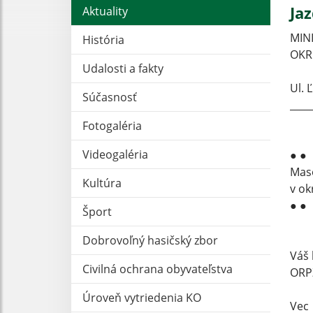
Ja
Aktuality
MIN
História
OKR
Udalosti a fakty
Ul. 
Súčasnosť
____
Fotogaléria
Videogaléria
● ●
Mas
Kultúra
v ok
● ●
Šport
Dobrovoľný hasičský zbor
Váš 
Civilná ochrana obyvateľstva
ORPZ
Úroveň vytriedenia KO
Vec