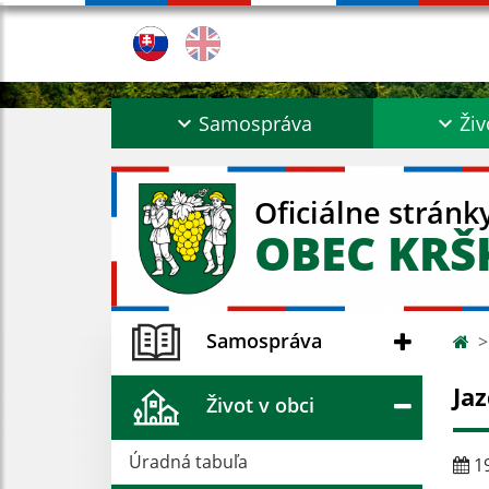
Samospráva
Živ
Oficiálne stránk
OBEC KR
Samospráva
Ja
Život v obci
Úradná tabuľa
19