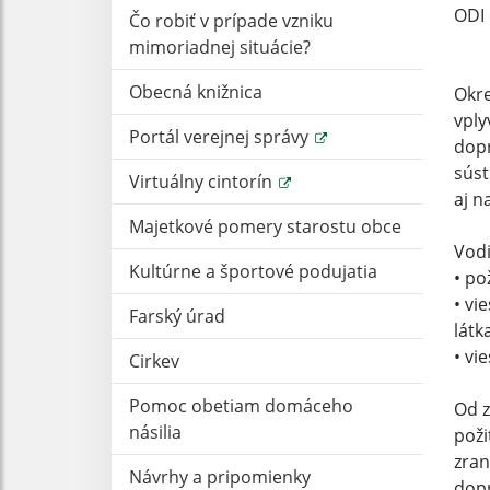
ODI 
Čo robiť v prípade vzniku
mimoriadnej situácie?
Obecná knižnica
Okre
vply
Portál verejnej správy
dopr
súst
Virtuálny cintorín
aj n
Majetkové pomery starostu obce
Vodi
Kultúrne a športové podujatia
• po
• vi
Farský úrad
látk
• vi
Cirkev
Pomoc obetiam domáceho
Od z
násilia
poži
zran
Návrhy a pripomienky
dopr