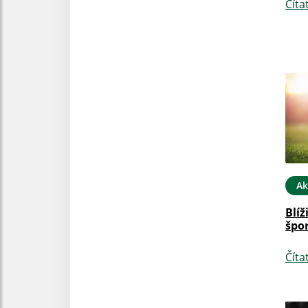
Číta
Ak
Blíž
špor
Číta