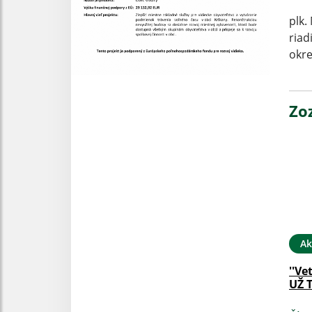
plk.
riad
okre
Zo
Ak
''Ve
UŽ 