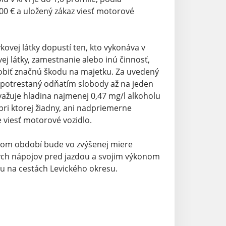
0 € a uložený zákaz viesť motorové
ovej látky dopustí ten, kto vykonáva v
ej látky, zamestnanie alebo inú činnosť,
ôsobiť značnú škodu na majetku. Za uvedený
 potrestaný odňatím slobody až na jeden
ovažuje hladina najmenej 0,47 mg/l alkoholu
 pri ktorej žiadny, ani nadpriemerne
 viesť motorové vozidlo.
úcom období bude vo zvýšenej miere
kých nápojov pred jazdou a svojim výkonom
olu na cestách Levického okresu.