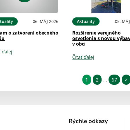
tuality
06. MÁJ 2026
Aktuality
05. MÁJ
am o zatvorení obecného
Rozšírenie verejného
du
osvetlenia s novou výba
v obci
ť ďalej
Čítať ďalej
1
2
67
>
...
Rýchle odkazy