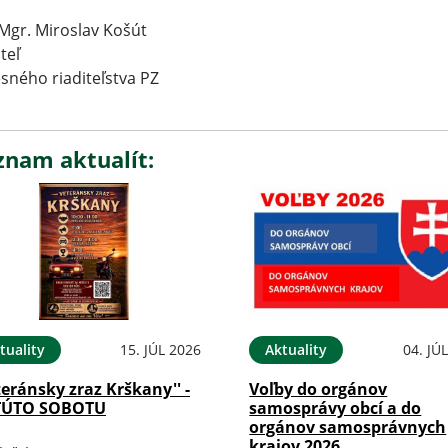
 Mgr. Miroslav Košút
iteľ
sného riaditeľstva PZ
znam aktualít:
tuality
15. JÚL 2026
Aktuality
04. JÚ
teránsky zraz Krškany'' -
Voľby do orgánov
TÚTO SOBOTU
samosprávy obcí a do
orgánov samosprávnych
krajov 2026