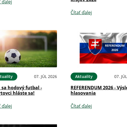
ť ďalej
Čítať ďalej
tuality
07. JÚL 2026
Aktuality
07. JÚ
i sa hodový futbal -
REFERENDUM 2026 - Výsl
tovci hláste sa!
hlasovania
ť ďalej
Čítať ďalej