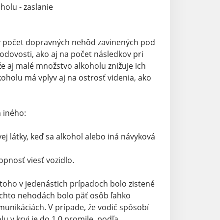
holu - zaslanie
ný počet dopravných nehôd zavinených pod
odovosti, ako aj na počet následkov pri
e aj malé množstvo alkoholu znižuje ich
holu má vplyv aj na ostrosť videnia, ako
m iného:
vej látky, keď sa alkohol alebo iná návyková
hopnosť viesť vozidlo.
oho v jedenástich prípadoch bolo zistené
týchto nehodách bolo päť osôb ľahko
unikáciách. V prípade, že vodič spôsobí
 v krvi je do 1,0 promile, podľa