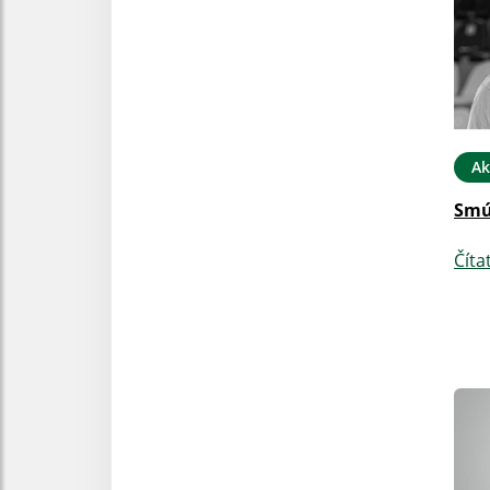
Ak
Smú
Číta