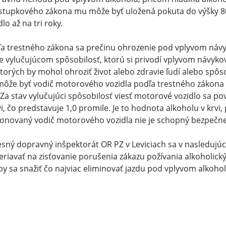
stupkového zákona mu môže byť uložená pokuta do výšky 80
dlo až na tri roky.
a trestného zákona sa prečinu ohrozenie pod vplyvom návyk
e vylučujúcom spôsobilosť, ktorú si privodí vplyvom návykov
ktorých by mohol ohroziť život alebo zdravie ľudí alebo sp
môže byť vodič motorového vozidla podľa trestného zákona
 Za stav vylučujúci spôsobilosť viesť motorové vozidlo sa p
vi, čo predstavuje 1,0 promile. Je to hodnota alkoholu v krvi,
onovaný vodič motorového vozidla nie je schopný bezpečne
sný dopravný inšpektorát OR PZ v Leviciach sa v nasleduj
riavať na zisťovanie porušenia zákazu požívania alkoholic
by sa snažiť čo najviac eliminovať jazdu pod vplyvom alkoh