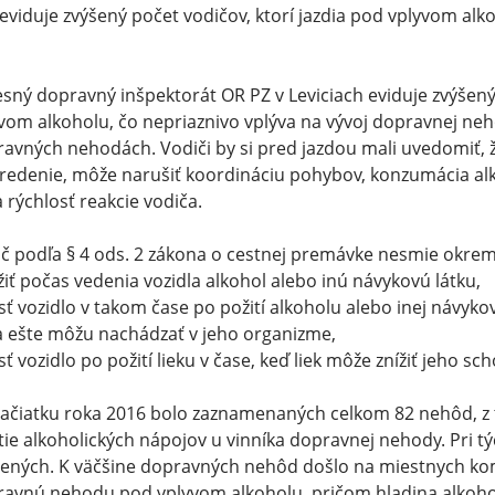
eviduje zvýšený počet vodičov, ktorí jazdia pod vplyvom alko
sný dopravný inšpektorát OR PZ v Leviciach eviduje zvýše
vom alkoholu, čo nepriaznivo vplýva na vývoj dopravnej neh
avných nehodách. Vodiči by si pred jazdou mali uvedomiť, ž
redenie, môže narušiť koordináciu pohybov, konzumácia alko
a rýchlosť reakcie vodiča.
č podľa § 4 ods. 2 zákona o cestnej premávke nesmie okre
žiť počas vedenia vozidla alkohol alebo inú návykovú látku,
esť vozidlo v takom čase po požití alkoholu alebo inej návyko
a ešte môžu nachádzať v jeho organizme,
esť vozidlo po požití lieku v čase, keď liek môže znížiť jeho sc
ačiatku roka 2016 bolo zaznamenaných celkom 82 nehôd, z t
tie alkoholických nápojov u vinníka dopravnej nehody. Pri 
ených. K väčšine dopravných nehôd došlo na miestnych kom
avnú nehodu pod vplyvom alkoholu, pričom hladina alkoholu