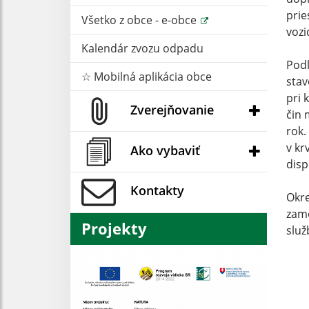
prie
Všetko z obce - e-obce
vozi
Kalendár zvozu odpadu
Podľ
☆ Mobilná aplikácia obce
stav
pri 
Zverejňovanie
čin 
rok.
v kr
Ako vybaviť
disp
Kontakty
Okre
zame
Projekty
služ