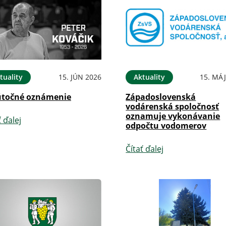
tuality
15. JÚN 2026
Aktuality
15. MÁJ
točné oznámenie
Západoslovenská
vodárenská spoločnosť
oznamuje vykonávanie
ť ďalej
odpočtu vodomerov
Čítať ďalej