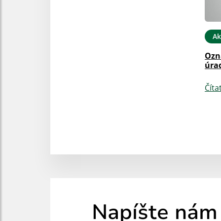
Ak
Ozn
úra
Číta
Napíšte nám