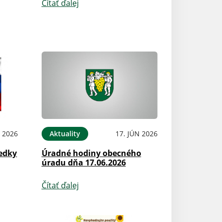
Čítať ďalej
L 2026
Aktuality
17. JÚN 2026
edky
Úradné hodiny obecného
úradu dňa 17.06.2026
Čítať ďalej