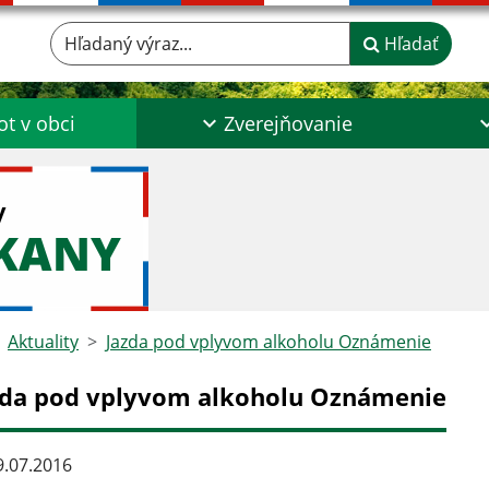
Hľadaný výraz...
Hľadať
ot v obci
Zverejňovanie
y
ŠKANY
Aktuality
Jazda pod vplyvom alkoholu Oznámenie
zda pod vplyvom alkoholu Oznámenie
.07.2016