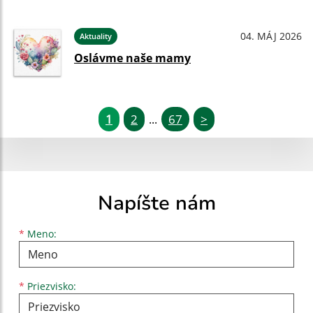
04. MÁJ 2026
Aktuality
Oslávme naše mamy
1
2
67
>
...
Napíšte nám
Meno
Priezvisko
E-mailová adresa
*
Meno:
*
Priezvisko: