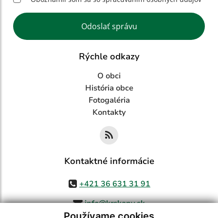
Google reCaptcha Response
Odoslať správu
Rýchle odkazy
O obci
História obce
Fotogaléria
Kontakty
Kontaktné informácie
+421 36 631 31 91
info@krskany.sk
Používame cookies