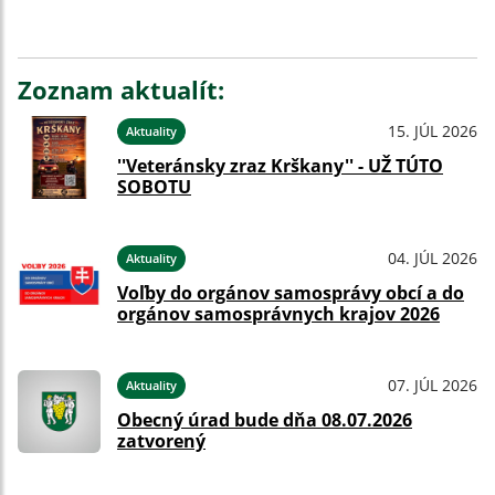
Zoznam aktualít:
15. JÚL 2026
Aktuality
''Veteránsky zraz Krškany'' - UŽ TÚTO
SOBOTU
04. JÚL 2026
Aktuality
Voľby do orgánov samosprávy obcí a do
orgánov samosprávnych krajov 2026
07. JÚL 2026
Aktuality
Obecný úrad bude dňa 08.07.2026
zatvorený