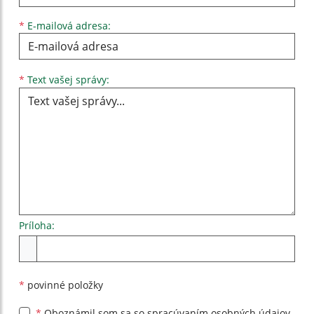
*
E-mailová adresa:
Text vašej správy...
*
Text vašej správy:
Príloha:
Príloha
*
povinné položky
*
Oboznámil som sa so
spracúvaním osobných údajov