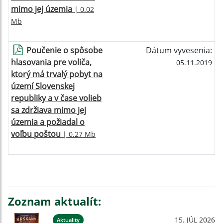
mimo jej územia
| 0.02
Mb
Poučenie o spôsobe
Dátum vyvesenia:
hlasovania pre voliča,
05.11.2019
ktorý má trvalý pobyt na
území Slovenskej
republiky a v čase volieb
sa zdržiava mimo jej
územia a požiadal o
voľbu poštou
| 0.27 Mb
Zoznam aktualít:
15. JÚL 2026
Aktuality