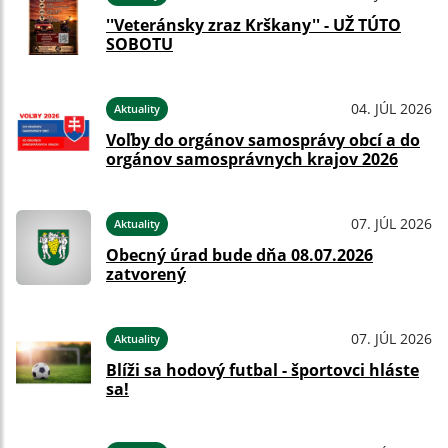
''Veteránsky zraz Krškany'' - UŽ TÚTO
SOBOTU
04. JÚL 2026
Aktuality
Voľby do orgánov samosprávy obcí a do
orgánov samosprávnych krajov 2026
07. JÚL 2026
Aktuality
Obecný úrad bude dňa 08.07.2026
zatvorený
07. JÚL 2026
Aktuality
Blíži sa hodový futbal - športovci hláste
sa!