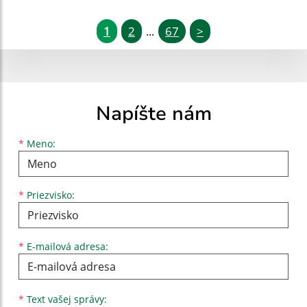
1
2
67
>
...
Napíšte nám
Meno
Priezvisko
E-mailová adresa
*
Meno:
*
Priezvisko:
*
E-mailová adresa:
Text vašej správy...
*
Text vašej správy: