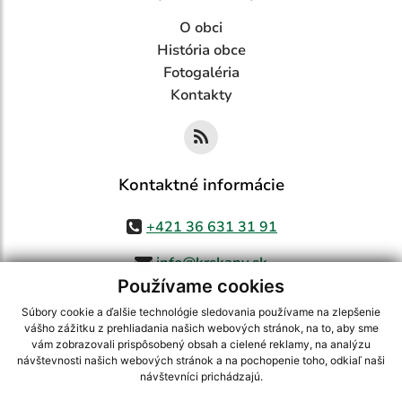
O obci
História obce
Fotogaléria
Kontakty
Kontaktné informácie
+421 36 631 31 91
info@krskany.sk
Používame cookies
Súbory cookie a ďalšie technológie sledovania používame na zlepšenie
vášho zážitku z prehliadania našich webových stránok, na to, aby sme
využite možnosť získavania aktuálnych informácií s využitím RSS
,
vám zobrazovali prispôsobený obsah a cielené reklamy, na analýzu
CMS systém (redakčný) systém ECHELON 2,
Mapa stránok
,
web portál
,
návštevnosti našich webových stránok a na pochopenie toho, odkiaľ naši
návštevníci prichádzajú.
webhosting
,
webex.digital, s.r.o.
,
domény
,
registrácia domény
,
spoločnosť webex.digital, s.r.o.
,
technický prevádzkovateľ