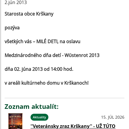
2.jún 2013
Starosta obce Krškany
pozýva
všetkých vás – MILÉ DETI, na oslavu
Medzinárodného dňa detí - Wϋstenrot 2013
dňa 02. júna 2013 od 14:00 hod.
v areáli kultúrneho domu v Krškanoch!
Zoznam aktualít:
15. JÚL 2026
Aktuality
''Veteránsky zraz Krškany'' - UŽ TÚTO