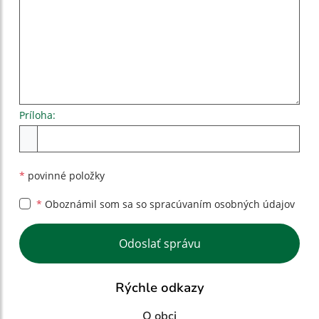
Príloha:
Príloha
*
povinné položky
*
Oboznámil som sa so
spracúvaním osobných údajov
Google reCaptcha Response
Odoslať správu
Rýchle odkazy
O obci