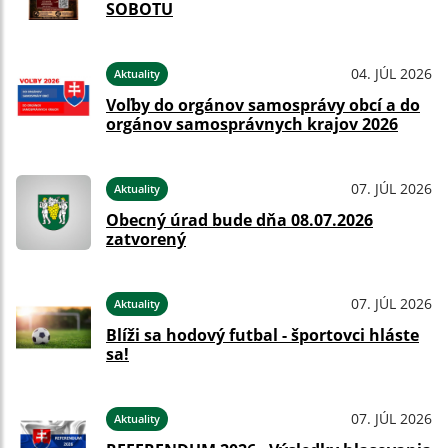
SOBOTU
04. JÚL 2026
Aktuality
Voľby do orgánov samosprávy obcí a do
orgánov samosprávnych krajov 2026
07. JÚL 2026
Aktuality
Obecný úrad bude dňa 08.07.2026
zatvorený
07. JÚL 2026
Aktuality
Blíži sa hodový futbal - športovci hláste
sa!
07. JÚL 2026
Aktuality