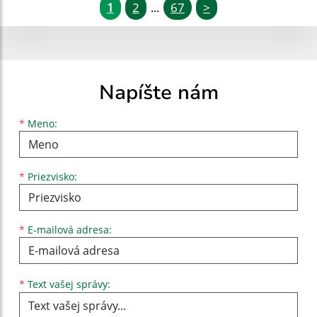
1
2
67
>
...
Napíšte nám
Meno
Priezvisko
E-mailová adresa
*
Meno:
*
Priezvisko:
*
E-mailová adresa:
Text vašej správy...
*
Text vašej správy: