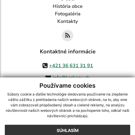
História obce
Fotogaléria
Kontakty
Kontaktné informácie
+421 36 631 31 91
info@krskany.sk
Používame cookies
Súbory cookie a ďalšie technológie sledovania používame na zlepšenie
vášho zážitku z prehliadania našich webových stránok, na to, aby sme
využite možnosť získavania aktuálnych informácií s využitím RSS
,
vám zobrazovali prispôsobený obsah a cielené reklamy, na analýzu
CMS systém (redakčný) systém ECHELON 2,
Mapa stránok
,
web portál
,
návštevnosti našich webových stránok a na pochopenie toho, odkiaľ naši
návštevníci prichádzajú.
webhosting
,
webex.digital, s.r.o.
,
domény
,
registrácia domény
,
spoločnosť webex.digital, s.r.o.
,
technický prevádzkovateľ
SÚHLASÍM