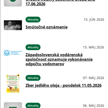
17.06.2026
15. JÚN 2026
Aktuality
Smútočné oznámenie
15. MÁJ 2026
Aktuality
Západoslovenská vodárenská
spoločnosť oznamuje vykonávanie
odpočtu vodomerov
07. MÁJ 2026
Aktuality
Zber jedlého oleja - pondelok 11.05.2026
06. MÁJ 2026
Aktuality