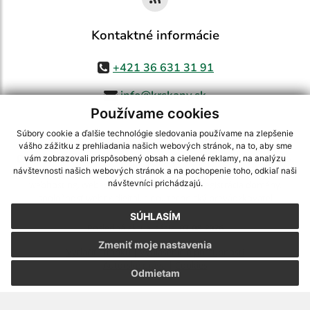
Kontaktné informácie
+421 36 631 31 91
info@krskany.sk
Používame cookies
Súbory cookie a ďalšie technológie sledovania používame na zlepšenie
vášho zážitku z prehliadania našich webových stránok, na to, aby sme
využite možnosť získavania aktuálnych informácií s využitím RSS
,
vám zobrazovali prispôsobený obsah a cielené reklamy, na analýzu
CMS systém (redakčný) systém ECHELON 2,
Mapa stránok
,
web portál
,
návštevnosti našich webových stránok a na pochopenie toho, odkiaľ naši
návštevníci prichádzajú.
webhosting
,
webex.digital, s.r.o.
,
domény
,
registrácia domény
,
spoločnosť webex.digital, s.r.o.
,
technický prevádzkovateľ
SÚHLASÍM
Posledná aktualizácia:
07.08.2026
Zmeniť moje nastavenia
Vytlačiť stránku
|
Vyhlásenie o prístupnosti
Autorské práva
|
Cookies
Odmietam
webdesign
|