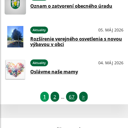
Oznam o zatvorení obecného úradu
05. MÁJ 2026
Aktuality
Rozšírenie verejného osvetlenia s novou
výbavou v obci
04. MÁJ 2026
Aktuality
Oslávme naše mamy
1
2
67
>
...