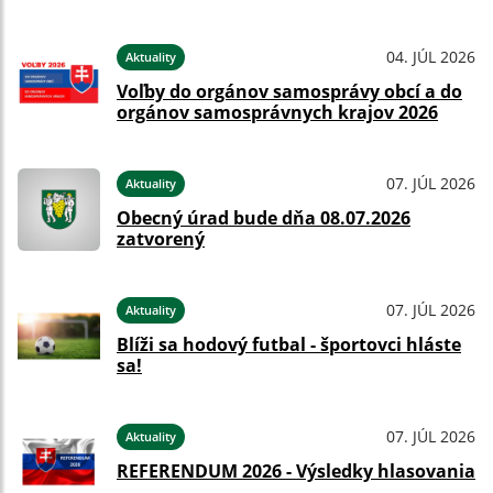
04. JÚL 2026
Aktuality
Voľby do orgánov samosprávy obcí a do
orgánov samosprávnych krajov 2026
07. JÚL 2026
Aktuality
Obecný úrad bude dňa 08.07.2026
zatvorený
07. JÚL 2026
Aktuality
Blíži sa hodový futbal - športovci hláste
sa!
07. JÚL 2026
Aktuality
REFERENDUM 2026 - Výsledky hlasovania