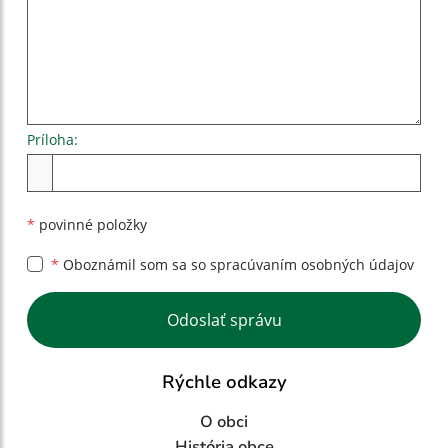
Príloha:
Príloha
*
povinné položky
*
Oboznámil som sa so
spracúvaním osobných údajov
Google reCaptcha Response
Odoslať správu
Rýchle odkazy
O obci
História obce