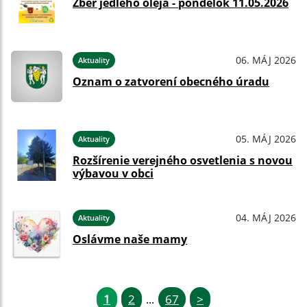
Zber jedlého oleja - pondelok 11.05.2026
06. MÁJ 2026
Aktuality
Oznam o zatvorení obecného úradu
05. MÁJ 2026
Aktuality
Rozšírenie verejného osvetlenia s novou
výbavou v obci
04. MÁJ 2026
Aktuality
Oslávme naše mamy
1
2
67
>
...