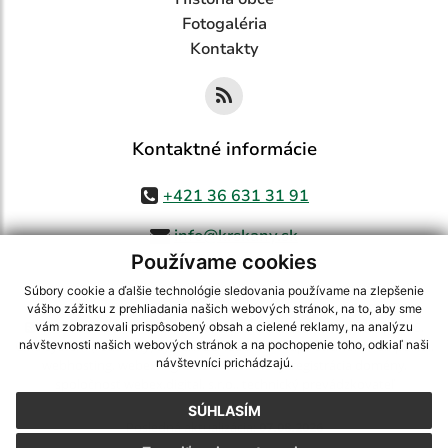
Fotogaléria
Kontakty
Kontaktné informácie
+421 36 631 31 91
info@krskany.sk
Používame cookies
Súbory cookie a ďalšie technológie sledovania používame na zlepšenie
vášho zážitku z prehliadania našich webových stránok, na to, aby sme
využite možnosť získavania aktuálnych informácií s využitím RSS
,
vám zobrazovali prispôsobený obsah a cielené reklamy, na analýzu
CMS systém (redakčný) systém ECHELON 2,
Mapa stránok
,
web portál
,
návštevnosti našich webových stránok a na pochopenie toho, odkiaľ naši
návštevníci prichádzajú.
webhosting
,
webex.digital, s.r.o.
,
domény
,
registrácia domény
,
spoločnosť webex.digital, s.r.o.
,
technický prevádzkovateľ
SÚHLASÍM
Posledná aktualizácia:
07.08.2026