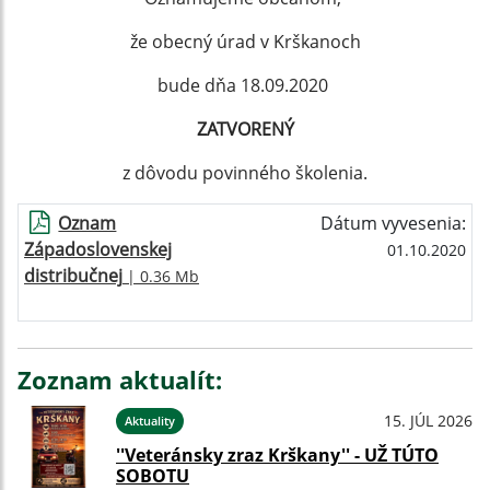
že obecný úrad v Krškanoch
bude dňa 18.09.2020
ZATVORENÝ
z dôvodu povinného školenia.
Oznam
Dátum vyvesenia:
Západoslovenskej
01.10.2020
distribučnej
| 0.36 Mb
Zoznam aktualít:
15. JÚL 2026
Aktuality
''Veteránsky zraz Krškany'' - UŽ TÚTO
SOBOTU