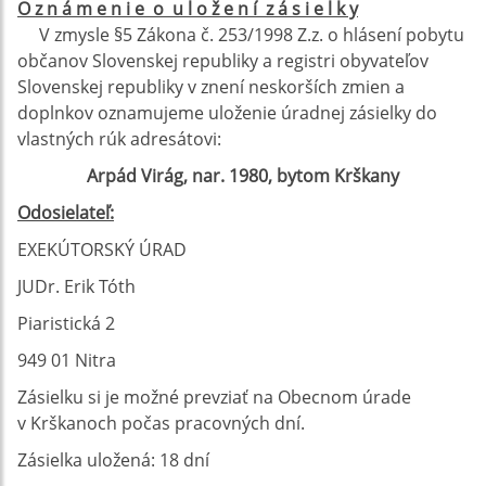
O z n á m e n i e o u l o ž e n í z á s i e l k y
V zmysle §5 Zákona č. 253/1998 Z.z. o hlásení pobytu
občanov Slovenskej republiky a registri obyvateľov
Slovenskej republiky v znení neskorších zmien a
doplnkov oznamujeme uloženie úradnej zásielky do
vlastných rúk adresátovi:
Arpád Virág, nar. 1980, bytom Krškany
Odosielateľ:
EXEKÚTORSKÝ ÚRAD
JUDr. Erik Tóth
Piaristická 2
949 01 Nitra
Zásielku si je možné prevziať na Obecnom úrade
v Krškanoch počas pracovných dní.
Zásielka uložená: 18 dní