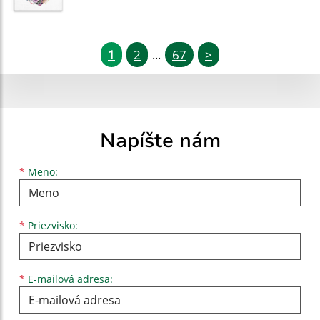
1
2
67
>
...
Napíšte nám
Meno
Priezvisko
E-mailová adresa
*
Meno:
*
Priezvisko:
*
E-mailová adresa: