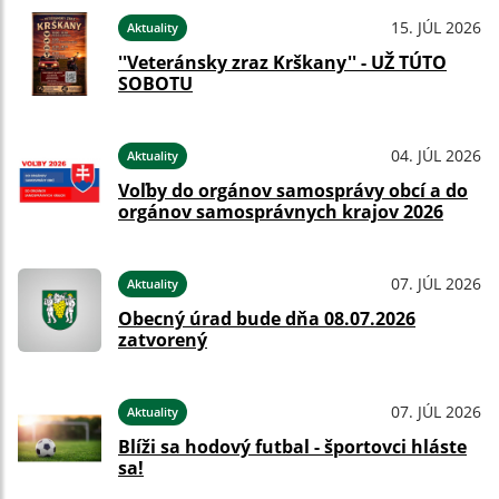
15. JÚL 2026
Aktuality
''Veteránsky zraz Krškany'' - UŽ TÚTO
SOBOTU
04. JÚL 2026
Aktuality
Voľby do orgánov samosprávy obcí a do
orgánov samosprávnych krajov 2026
07. JÚL 2026
Aktuality
Obecný úrad bude dňa 08.07.2026
zatvorený
07. JÚL 2026
Aktuality
Blíži sa hodový futbal - športovci hláste
sa!