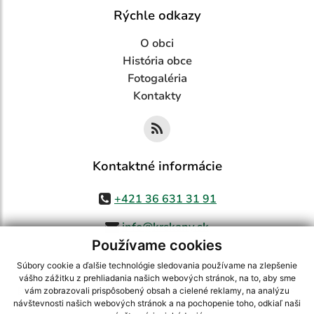
Rýchle odkazy
O obci
História obce
Fotogaléria
Kontakty
Kontaktné informácie
+421 36 631 31 91
info@krskany.sk
Používame cookies
Súbory cookie a ďalšie technológie sledovania používame na zlepšenie
vášho zážitku z prehliadania našich webových stránok, na to, aby sme
využite možnosť získavania aktuálnych informácií s využitím RSS
,
vám zobrazovali prispôsobený obsah a cielené reklamy, na analýzu
CMS systém (redakčný) systém ECHELON 2,
Mapa stránok
,
web portál
,
návštevnosti našich webových stránok a na pochopenie toho, odkiaľ naši