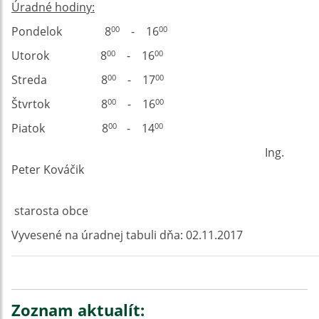
Úradné hodiny:
Pondelok 8
- 16
00
00
Utorok 8
- 16
00
00
Streda 8
- 17
00
00
Štvrtok 8
- 16
00
00
Piatok 8
- 14
00
00
Ing.
Peter Kováčik
starosta obce
Vyvesené na úradnej tabuli dňa: 02.11.2017
Zoznam aktualít: