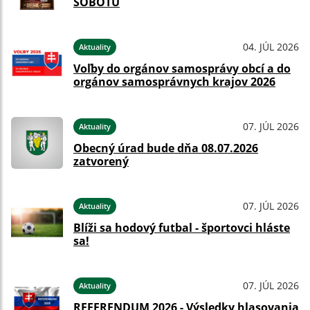
SOBOTU
04. JÚL 2026
Aktuality
Voľby do orgánov samosprávy obcí a do
orgánov samosprávnych krajov 2026
07. JÚL 2026
Aktuality
Obecný úrad bude dňa 08.07.2026
zatvorený
07. JÚL 2026
Aktuality
Blíži sa hodový futbal - športovci hláste
sa!
07. JÚL 2026
Aktuality
REFERENDUM 2026 - Výsledky hlasovania