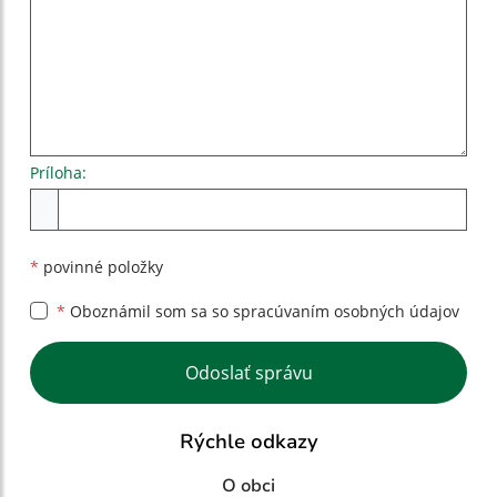
Príloha:
Príloha
*
povinné položky
*
Oboznámil som sa so
spracúvaním osobných údajov
Google reCaptcha Response
Odoslať správu
Rýchle odkazy
O obci