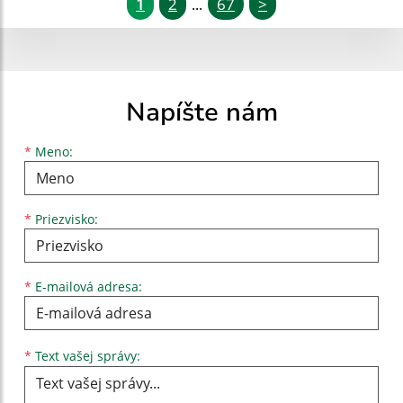
1
2
67
>
...
Napíšte nám
Meno
Priezvisko
E-mailová adresa
*
Meno:
*
Priezvisko:
*
E-mailová adresa:
Text vašej správy...
*
Text vašej správy: