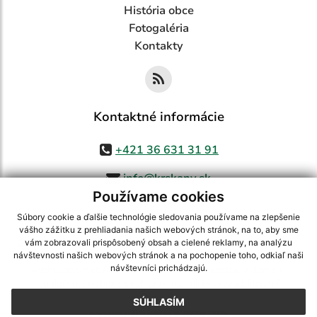
História obce
Fotogaléria
Kontakty
Kontaktné informácie
+421 36 631 31 91
info@krskany.sk
Používame cookies
Súbory cookie a ďalšie technológie sledovania používame na zlepšenie
vášho zážitku z prehliadania našich webových stránok, na to, aby sme
využite možnosť získavania aktuálnych informácií s využitím RSS
,
vám zobrazovali prispôsobený obsah a cielené reklamy, na analýzu
CMS systém (redakčný) systém ECHELON 2,
Mapa stránok
,
web portál
,
návštevnosti našich webových stránok a na pochopenie toho, odkiaľ naši
návštevníci prichádzajú.
webhosting
,
webex.digital, s.r.o.
,
domény
,
registrácia domény
,
spoločnosť webex.digital, s.r.o.
,
technický prevádzkovateľ
SÚHLASÍM
Posledná aktualizácia:
07.08.2026