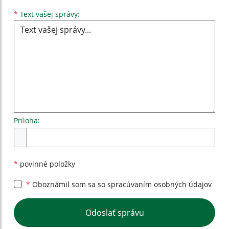
Text vašej správy...
*
Text vašej správy:
Príloha:
Príloha
*
povinné položky
*
Oboznámil som sa so
spracúvaním osobných údajov
Google reCaptcha Response
Odoslať správu