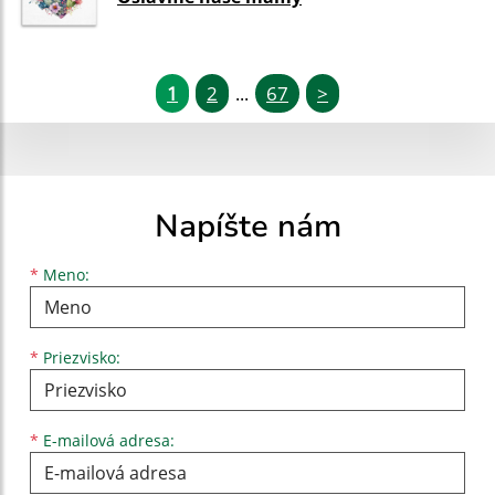
1
2
67
>
...
Napíšte nám
Meno
Priezvisko
E-mailová adresa
*
Meno:
*
Priezvisko:
*
E-mailová adresa: