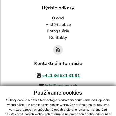
Rýchle odkazy
O obci
História obce
Fotogaléria
Kontakty
Kontaktné informácie
+421 36 631 31 91
info@krskany.sk
Používame cookies
Súbory cookie a ďalšie technológie sledovania používame na zlepšenie
vášho zážitku z prehliadania našich webových stránok, na to, aby sme
využite možnosť získavania aktuálnych informácií s využitím RSS
,
vám zobrazovali prispôsobený obsah a cielené reklamy, na analýzu
CMS systém (redakčný) systém ECHELON 2,
Mapa stránok
,
web portál
,
návštevnosti našich webových stránok a na pochopenie toho, odkiaľ naši