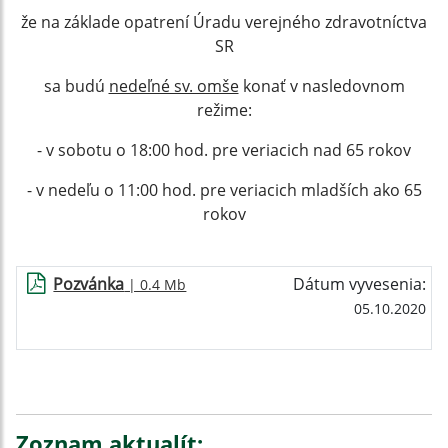
že na základe opatrení Úradu verejného zdravotníctva
SR
sa budú
nedeľné sv. omše
konať v nasledovnom
režime:
- v sobotu o 18:00 hod. pre veriacich nad 65 rokov
- v nedeľu o 11:00 hod. pre veriacich mladších ako 65
rokov
Pozvánka
Dátum vyvesenia:
| 0.4 Mb
05.10.2020
Zoznam aktualít: