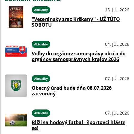
15. JÚL 2026
Aktuality
''Veteránsky zraz Krškany'' - UŽ TÚTO
SOBOTU
04. JÚL 2026
Aktuality
Voľby do orgánov samosprávy obcí a do
orgánov samosprávnych krajov 2026
07. JÚL 2026
Aktuality
Obecný úrad bude dňa 08.07.2026
zatvorený
07. JÚL 2026
Aktuality
Blíži sa hodový futbal - športovci hláste
sa!