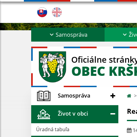
Samospráva
Živ
Oficiálne stránk
OBEC KR
Samospráva
Rea
Život v obci
Úradná tabuľa
14