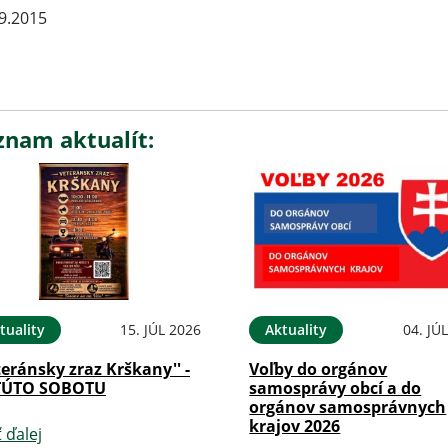
9.2015
znam aktualít:
tuality
15. JÚL 2026
Aktuality
04. JÚ
teránsky zraz Krškany'' -
Voľby do orgánov
TÚTO SOBOTU
samosprávy obcí a do
orgánov samosprávnych
krajov 2026
ť ďalej