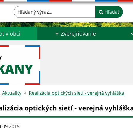
Hľadaný výraz...
Hľadať
ot v obci
Zverejňovanie
y
ŠKANY
Aktuality
Realizácia optických sietí - verejná vyhláška
lizácia optických sietí - verejná vyhlášk
.09.2015