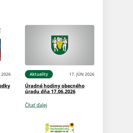
L 2026
Aktuality
17. JÚN 2026
edky
Úradné hodiny obecného
úradu dňa 17.06.2026
Čítať ďalej