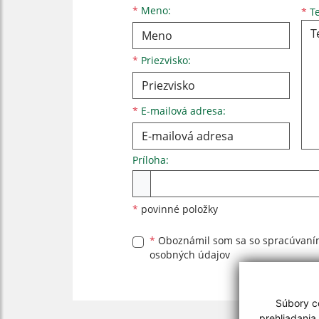
Meno
Priezvisko
E-mailová adresa
*
Meno:
*
Te
*
Priezvisko:
*
E-mailová adresa:
Príloha:
Príloha
*
povinné položky
*
Oboznámil som sa so
spracúvan
osobných údajov
Súbory co
prehliadania