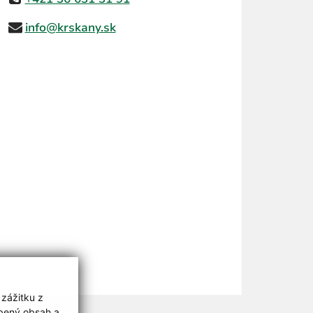
info@krskany.sk
 zážitku z
obený obsah a