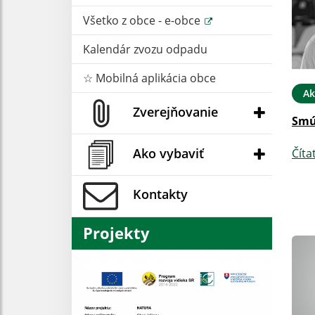
Všetko z obce - e-obce
Kalendár zvozu odpadu
☆ Mobilná aplikácia obce
Ak
Zverejňovanie
Smú
Ako vybaviť
Číta
Kontakty
Projekty