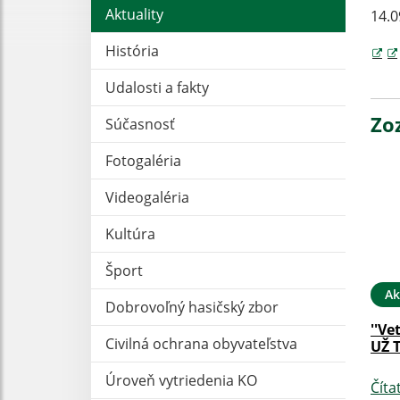
Aktuality
14.0
História
Udalosti a fakty
Zo
Súčasnosť
Fotogaléria
Videogaléria
Kultúra
Šport
Ak
Dobrovoľný hasičský zbor
''Ve
Civilná ochrana obyvateľstva
UŽ 
Úroveň vytriedenia KO
Číta