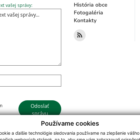
Text vašej správy...
História obce
xt vašej správy:
Fotogaléria
Kontakty
Google reCaptcha Response
Odoslať
ím
správu
Používame cookies
okie a ďalšie technológie sledovania používame na zlepšenie vášho
 našich webových stránok, na to, aby sme vám zobrazovali prispôs