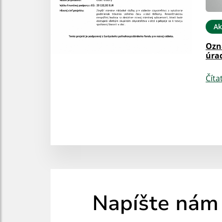
Ak
Ozn
úra
Číta
Napíšte nám