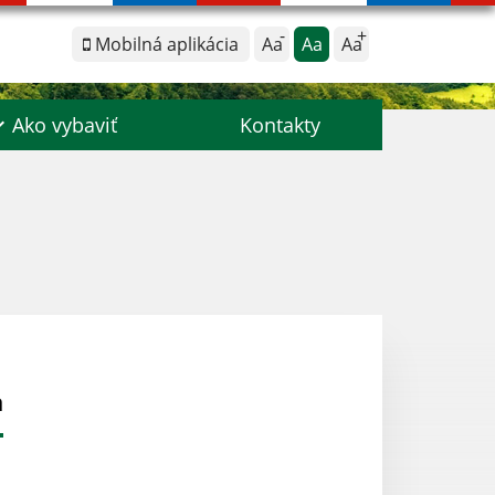
Mobilná aplikácia
Aa
Aa
Aa
Ako vybaviť
Kontakty
a