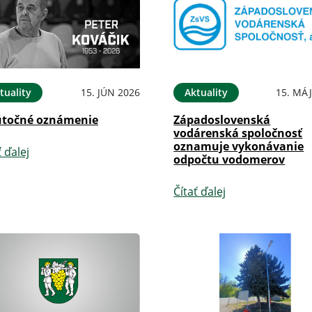
tuality
15. JÚN 2026
Aktuality
15. MÁJ
točné oznámenie
Západoslovenská
vodárenská spoločnosť
oznamuje vykonávanie
ť ďalej
odpočtu vodomerov
Čítať ďalej