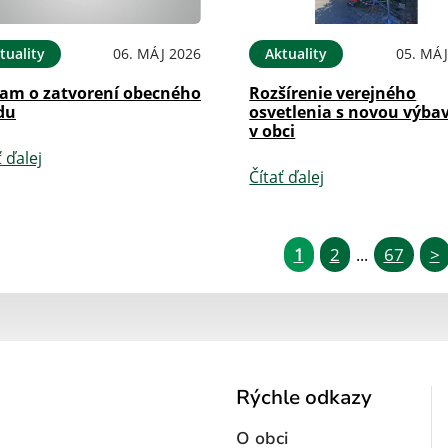
tuality
06. MÁJ 2026
Aktuality
05. MÁJ
am o zatvorení obecného
Rozšírenie verejného
du
osvetlenia s novou výba
v obci
ť ďalej
Čítať ďalej
1
2
67
>
...
Rýchle odkazy
O obci