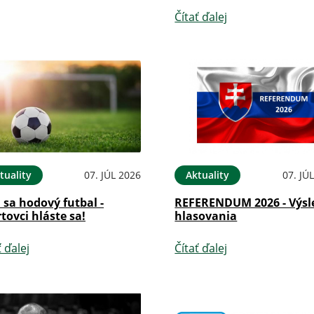
Čítať ďalej
tuality
07. JÚL 2026
Aktuality
07. JÚ
i sa hodový futbal -
REFERENDUM 2026 - Výsl
tovci hláste sa!
hlasovania
ť ďalej
Čítať ďalej