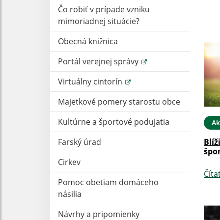
Čo robiť v prípade vzniku
mimoriadnej situácie?
Obecná knižnica
Portál verejnej správy
Virtuálny cintorín
Majetkové pomery starostu obce
Kultúrne a športové podujatia
Ak
Farský úrad
Blíž
špor
Cirkev
Číta
Pomoc obetiam domáceho
násilia
Návrhy a pripomienky