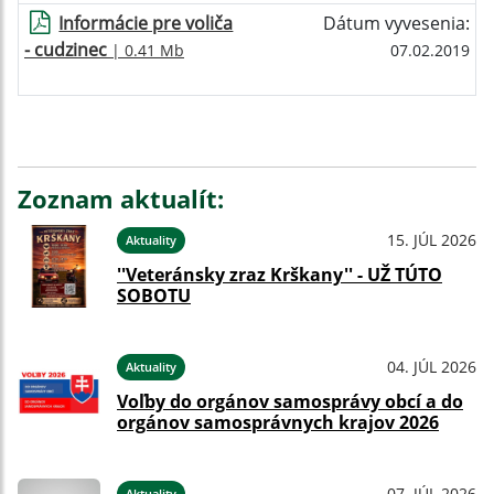
Informácie pre voliča
Dátum vyvesenia:
- cudzinec
| 0.41 Mb
07.02.2019
Zoznam aktualít:
15. JÚL 2026
Aktuality
''Veteránsky zraz Krškany'' - UŽ TÚTO
SOBOTU
04. JÚL 2026
Aktuality
Voľby do orgánov samosprávy obcí a do
orgánov samosprávnych krajov 2026
07. JÚL 2026
Aktuality