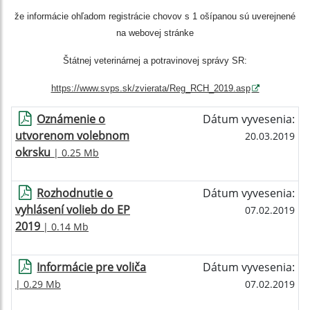
že informácie ohľadom registrácie chovov s 1 ošípanou sú uverejnené
na webovej stránke
Štátnej veterinárnej a potravinovej správy SR:
https://www.svps.sk/zvierata/Reg_RCH_2019.asp
Oznámenie o
Dátum vyvesenia:
utvorenom volebnom
20.03.2019
okrsku
| 0.25 Mb
Rozhodnutie o
Dátum vyvesenia:
vyhlásení volieb do EP
07.02.2019
2019
| 0.14 Mb
Informácie pre voliča
Dátum vyvesenia:
| 0.29 Mb
07.02.2019