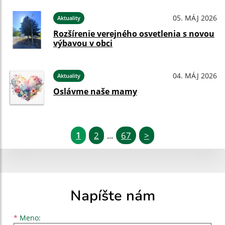
05. MÁJ 2026
Aktuality
Rozšírenie verejného osvetlenia s novou
výbavou v obci
04. MÁJ 2026
Aktuality
Oslávme naše mamy
1
2
67
>
...
Napíšte nám
Meno
Priezvisko
E-mailová adresa
*
Meno: