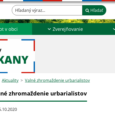
Hľadaný výraz...
Hľadať
ot v obci
Zverejňovanie
y
ŠKANY
Aktuality
Valné zhromaždenie urbarialistov
lné zhromaždenie urbarialistov
.10.2020