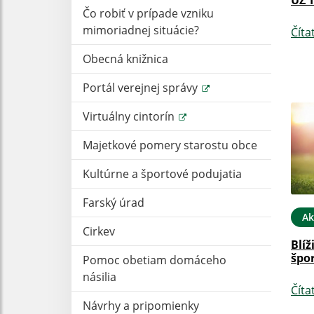
Čo robiť v prípade vzniku
mimoriadnej situácie?
Číta
Obecná knižnica
Portál verejnej správy
Virtuálny cintorín
Majetkové pomery starostu obce
Kultúrne a športové podujatia
Farský úrad
Ak
Cirkev
Blíž
špor
Pomoc obetiam domáceho
násilia
Číta
Návrhy a pripomienky