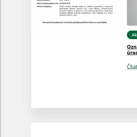
Ak
Ozn
úra
Číta