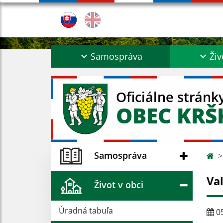
Samospráva
Živ
Oficiálne stránk
OBEC KR
Samospráva
Va
Život v obci
Úradná tabuľa
05