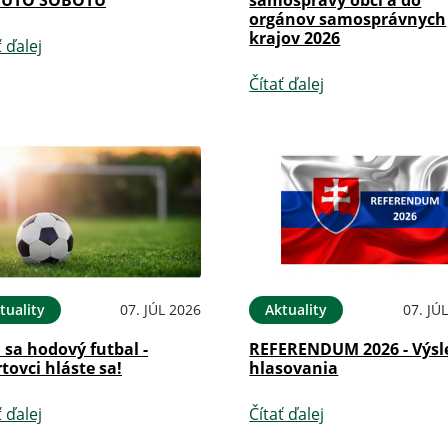
orgánov samosprávnych
krajov 2026
ť ďalej
Čítať ďalej
tuality
07. JÚL 2026
Aktuality
07. JÚ
i sa hodový futbal -
REFERENDUM 2026 - Výsl
tovci hláste sa!
hlasovania
ť ďalej
Čítať ďalej