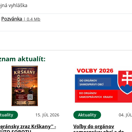
jná vyhláška
Pozvánka
| 0.4 Mb
znam aktualít:
tuality
15. JÚL 2026
Aktuality
04. JÚ
teránsky zraz Krškany'' -
Voľby do orgánov
TÚTO SOBOTU
samosprávy obcí a do