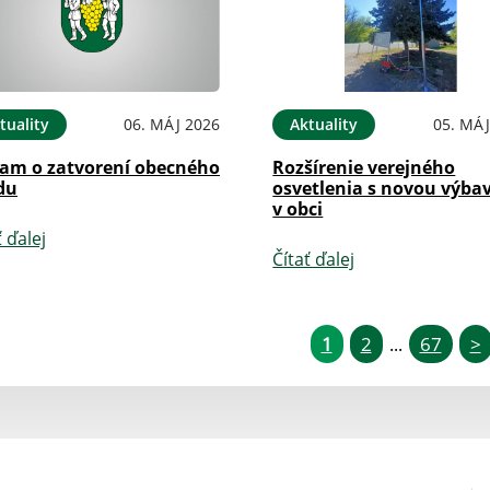
tuality
06. MÁJ 2026
Aktuality
05. MÁJ
am o zatvorení obecného
Rozšírenie verejného
du
osvetlenia s novou výba
v obci
ť ďalej
Čítať ďalej
1
2
67
>
...