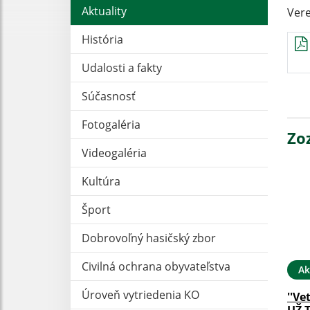
Aktuality
Vere
História
Udalosti a fakty
Súčasnosť
Fotogaléria
Zo
Videogaléria
Kultúra
Šport
Dobrovoľný hasičský zbor
Civilná ochrana obyvateľstva
Ak
Úroveň vytriedenia KO
''Ve
UŽ 