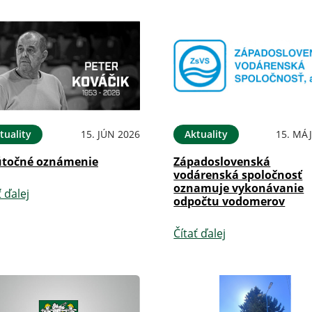
tuality
15. JÚN 2026
Aktuality
15. MÁJ
točné oznámenie
Západoslovenská
vodárenská spoločnosť
oznamuje vykonávanie
ť ďalej
odpočtu vodomerov
Čítať ďalej