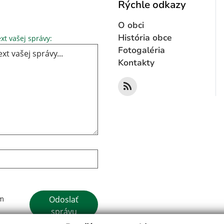
Rýchle odkazy
O obci
Text vašej správy...
História obce
xt vašej správy:
Fotogaléria
Kontakty
Google reCaptcha Response
Odoslať
ím
správu