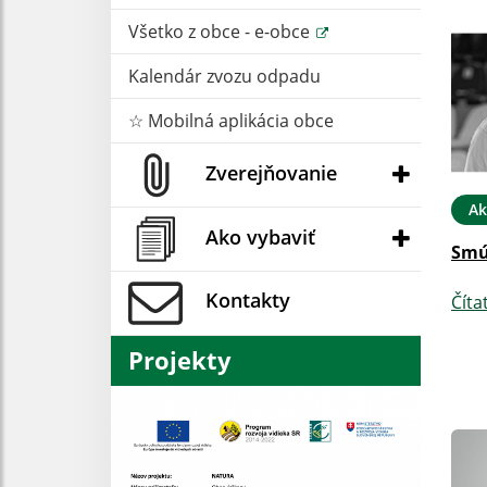
Všetko z obce - e-obce
Kalendár zvozu odpadu
☆ Mobilná aplikácia obce
Zverejňovanie
Ak
Ako vybaviť
Smú
Kontakty
Číta
Projekty