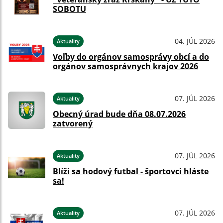
SOBOTU
04. JÚL 2026
Aktuality
Voľby do orgánov samosprávy obcí a do
orgánov samosprávnych krajov 2026
07. JÚL 2026
Aktuality
Obecný úrad bude dňa 08.07.2026
zatvorený
07. JÚL 2026
Aktuality
Blíži sa hodový futbal - športovci hláste
sa!
07. JÚL 2026
Aktuality