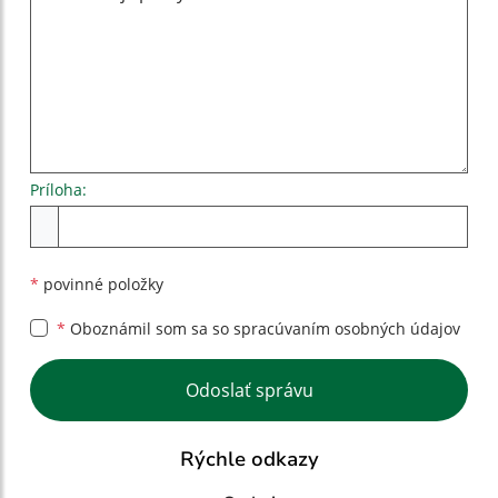
Príloha:
Príloha
*
povinné položky
*
Oboznámil som sa so
spracúvaním osobných údajov
Google reCaptcha Response
Odoslať správu
Rýchle odkazy