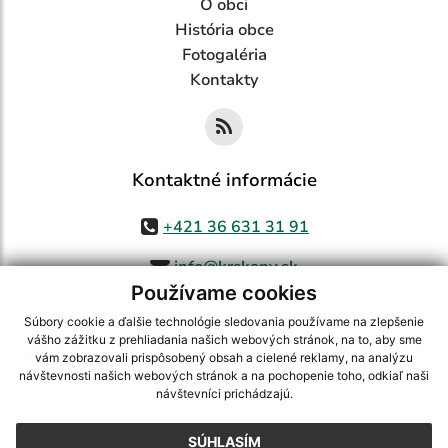
O obci
História obce
Fotogaléria
Kontakty
Kontaktné informácie
+421 36 631 31 91
info@krskany.sk
Používame cookies
Súbory cookie a ďalšie technológie sledovania používame na zlepšenie
vášho zážitku z prehliadania našich webových stránok, na to, aby sme
využite možnosť získavania aktuálnych informácií s využitím RSS
,
vám zobrazovali prispôsobený obsah a cielené reklamy, na analýzu
CMS systém (redakčný) systém ECHELON 2,
Mapa stránok
,
web portál
,
návštevnosti našich webových stránok a na pochopenie toho, odkiaľ naši
návštevníci prichádzajú.
webhosting
,
webex.digital, s.r.o.
,
domény
,
registrácia domény
,
spoločnosť webex.digital, s.r.o.
,
technický prevádzkovateľ
SÚHLASÍM