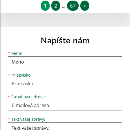
1
2
67
>
...
Napíšte nám
Meno
Priezvisko
E-mailová adresa
*
Meno:
*
Priezvisko:
*
E-mailová adresa:
Text vašej správy...
*
Text vašej správy: