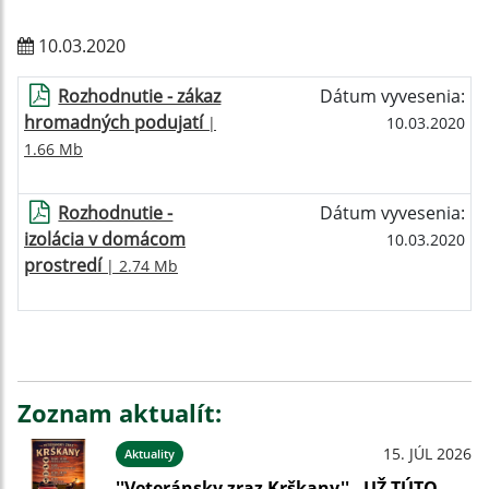
10.03.2020
Rozhodnutie - zákaz
Dátum vyvesenia:
hromadných podujatí
|
10.03.2020
1.66 Mb
Rozhodnutie -
Dátum vyvesenia:
izolácia v domácom
10.03.2020
prostredí
| 2.74 Mb
Zoznam aktualít:
15. JÚL 2026
Aktuality
''Veteránsky zraz Krškany'' - UŽ TÚTO