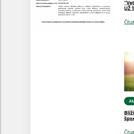
''Ve
UŽ 
Číta
Ak
Blíž
špor
Číta