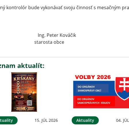
ný kontrolór bude vykonávať svoju činnosť s mesačným pr
g. Peter Kováčik
tarosta obce
znam aktualít:
tuality
15. JÚL 2026
Aktuality
04. JÚ