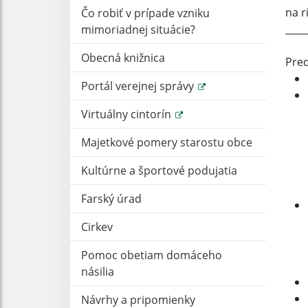
na r
Čo robiť v prípade vzniku
____
mimoriadnej situácie?
Obecná knižnica
Pred
Portál verejnej správy
Virtuálny cintorín
- me
- p
Majetkové pomery starostu obce
- i
Kultúrne a športové podujatia
zár
prá
Farský úrad
Cirkev
- s
oso
Pomoc obetiam domáceho
voľ
násilia
Návrhy a pripomienky