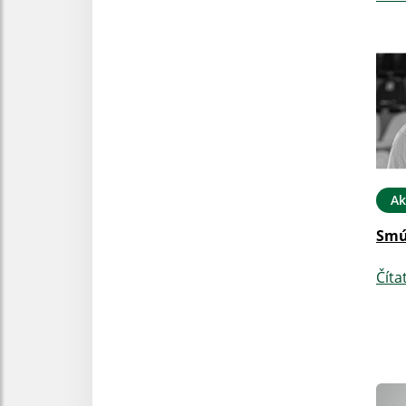
Ak
Smú
Číta