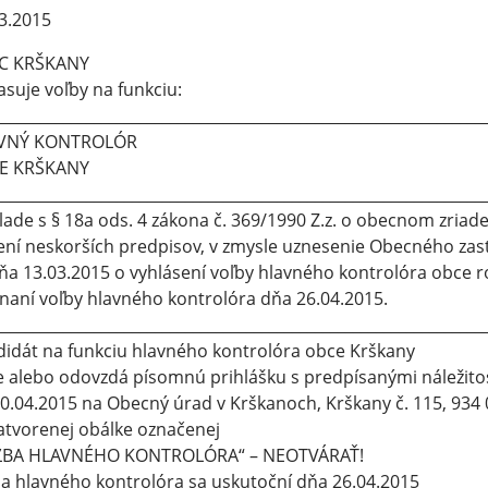
3.2015
C KRŠKANY
asuje voľby na funkciu:
________________________________________________________________
VNÝ KONTROLÓR
E KRŠKANY
________________________________________________________________
lade s § 18a ods. 4 zákona č. 369/1990 Z.z. o obecnom zriade
ení neskorších predpisov, v zmysle uznesenie Obecného zas
ňa 13.03.2015 o vyhlásení voľby hlavného kontrolóra obce 
naní voľby hlavného kontrolóra dňa 26.04.2015.
________________________________________________________________
idát na funkciu hlavného kontrolóra obce Krškany
e alebo odovzdá písomnú prihlášku s predpísanými náležit
0.04.2015 na Obecný úrad v Krškanoch, Krškany č. 115, 934
atvorenej obálke označenej
ĽBA HLAVNÉHO KONTROLÓRA“ – NEOTVÁRAŤ!
a hlavného kontrolóra sa uskutoční dňa 26.04.2015