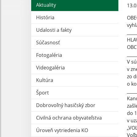
Aktuality
13.0
História
OBE
vyhl
Udalosti a fakty
____
HLA
Súčasnosť
OBC
____
Fotogaléria
V sú
Videogaléria
v zn
zo d
Kultúra
o ko
____
Šport
Kand
Dobrovoľný hasičský zbor
zašl
do 1
Civilná ochrana obyvateľstva
v uz
„VO
Úroveň vytriedenia KO
Voľb