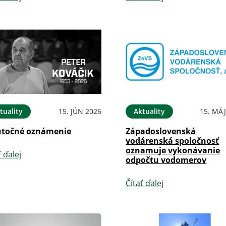
tuality
15. JÚN 2026
Aktuality
15. MÁJ
točné oznámenie
Západoslovenská
vodárenská spoločnosť
oznamuje vykonávanie
ť ďalej
odpočtu vodomerov
Čítať ďalej