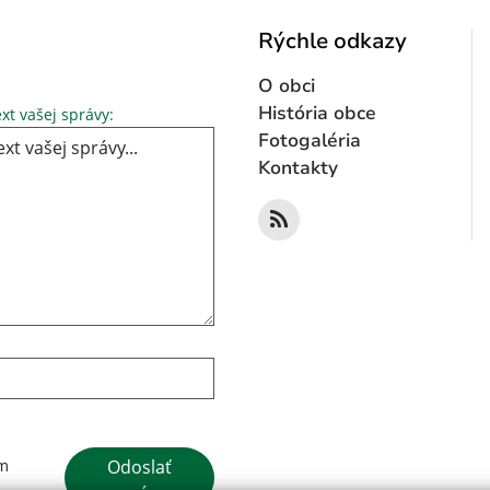
Rýchle odkazy
O obci
Text vašej správy...
História obce
xt vašej správy:
Fotogaléria
Kontakty
Google reCaptcha Response
Odoslať
ím