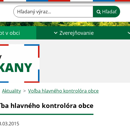
Hľadaný výraz...
Hľadať
ot v obci
Zverejňovanie
y
ŠKANY
Aktuality
Voľba hlavného kontrolóra obce
ľba hlavného kontrolóra obce
.03.2015