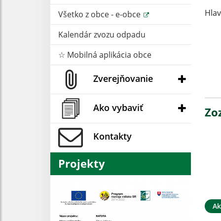
Hlav
Všetko z obce - e-obce
Kalendár zvozu odpadu
☆ Mobilná aplikácia obce
In
s
Zverejňovanie
Ako vybaviť
Zo
Kontakty
Projekty
Ak