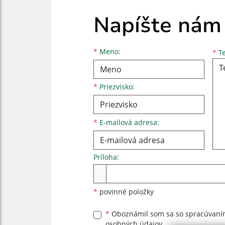
Napíšte nám
Meno
Priezvisko
E-mailová adresa
*
Meno:
*
Te
*
Priezvisko:
*
E-mailová adresa:
Príloha:
Príloha
*
povinné položky
*
Oboznámil som sa so
spracúvan
osobných údajov