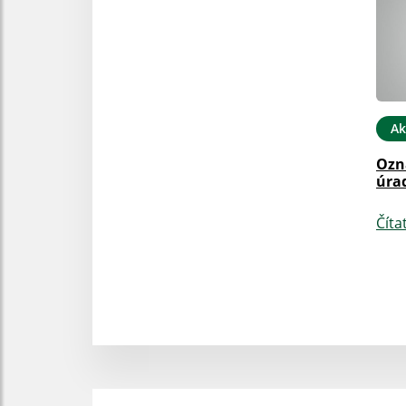
Ak
Ozn
úra
Číta