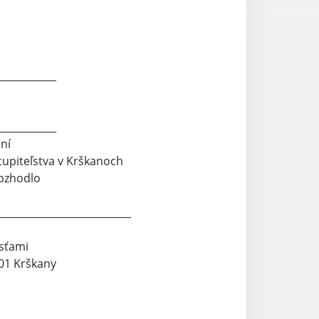
____________
____________
ní
tupiteľstva v Krškanoch
rozhodlo
___________________________
osťami
 01 Krškany