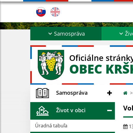
Samospráva
Živ
Oficiálne stránk
OBEC KR
Samospráva
Vo
Život v obci
Úradná tabuľa
13