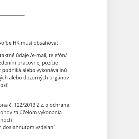
____________
o voľbe HK musí obsahovať:
tné údaje /e-mail, telefón/
dením pracovnej pozície
 podniká alebo vykonáva inú
ch alebo dozorných orgánov
nosť
 č. 122/2013 Z.z. o ochrane
nov za účelom vykonania
anoch
m dosiahnutom vzdelaní