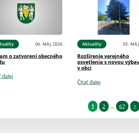
tuality
06. MÁJ 2026
Aktuality
05. MÁJ
am o zatvorení obecného
Rozšírenie verejného
du
osvetlenia s novou výba
v obci
ť ďalej
Čítať ďalej
1
2
67
>
...