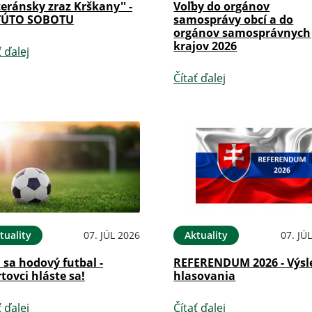
teránsky zraz Krškany'' -
Voľby do orgánov
TÚTO SOBOTU
samosprávy obcí a do
orgánov samosprávnych
krajov 2026
ť ďalej
Čítať ďalej
tuality
07. JÚL 2026
Aktuality
07. JÚ
i sa hodový futbal -
REFERENDUM 2026 - Výsl
tovci hláste sa!
hlasovania
ť ďalej
Čítať ďalej