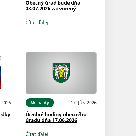
Obecný úrad bude dňa
08.07.2026 zatvorený
Čítať ďalej
L 2026
Aktuality
17. JÚN 2026
edky
Úradné hodiny obecného
úradu dňa 17.06.2026
Čítať ďalej