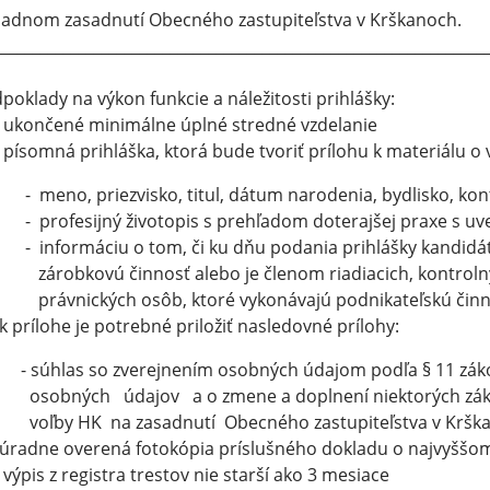
iadnom zasadnutí Obecného zastupiteľstva v Krškanoch.
________________________________________________________________
poklady na výkon funkcie a náležitosti prihlášky:
ukončené minimálne úplné stredné vzdelanie
písomná prihláška, ktorá bude tvoriť prílohu k materiálu 
no, priezvisko, titul, dátum narodenia, bydlisko, kontak
rofesijný životopis s prehľadom doterajšej praxe s uve
nformáciu o tom, či ku dňu podania prihlášky kandidát
obkovú činnosť alebo je členom riadiacich, kontrolný
vnických osôb, ktoré vykonávajú podnikateľskú čin
k prílohe je potrebné priložiť nasledovné prílohy:
úhlas so zverejnením osobných údajom podľa § 11 zákona
bných údajov a o zmene a doplnení niektorých záko
by HK na zasadnutí Obecného zastupiteľstva v Kršk
úradne overená fotokópia príslušného dokladu o najvyššo
výpis z registra trestov nie starší ako 3 mesiace