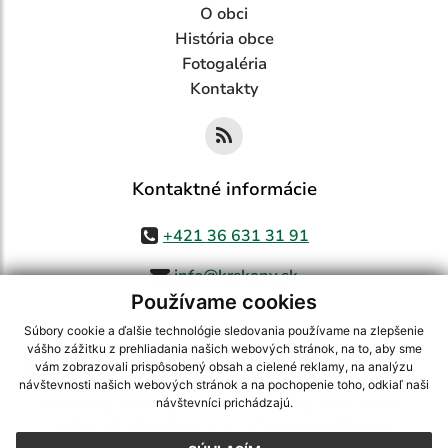
O obci
História obce
Fotogaléria
Kontakty
Kontaktné informácie
+421 36 631 31 91
info@krskany.sk
Používame cookies
Súbory cookie a ďalšie technológie sledovania používame na zlepšenie
vášho zážitku z prehliadania našich webových stránok, na to, aby sme
využite možnosť získavania aktuálnych informácií s využitím RSS
,
vám zobrazovali prispôsobený obsah a cielené reklamy, na analýzu
CMS systém (redakčný) systém ECHELON 2,
Mapa stránok
,
web portál
,
návštevnosti našich webových stránok a na pochopenie toho, odkiaľ naši
návštevníci prichádzajú.
webhosting
,
webex.digital, s.r.o.
,
domény
,
registrácia domény
,
spoločnosť webex.digital, s.r.o.
,
technický prevádzkovateľ