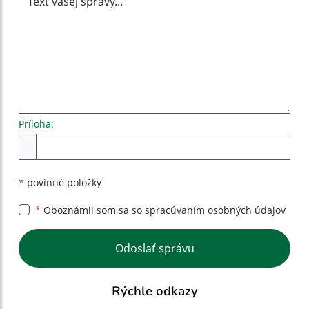
Príloha:
Príloha
*
povinné položky
*
Oboznámil som sa so
spracúvaním osobných údajov
Google reCaptcha Response
Odoslať správu
Rýchle odkazy