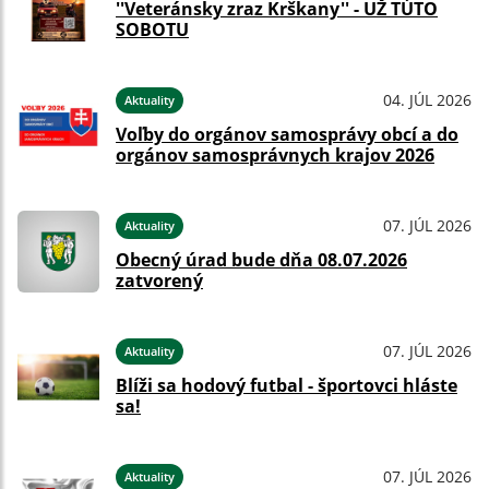
''Veteránsky zraz Krškany'' - UŽ TÚTO
SOBOTU
04. JÚL 2026
Aktuality
Voľby do orgánov samosprávy obcí a do
orgánov samosprávnych krajov 2026
07. JÚL 2026
Aktuality
Obecný úrad bude dňa 08.07.2026
zatvorený
07. JÚL 2026
Aktuality
Blíži sa hodový futbal - športovci hláste
sa!
07. JÚL 2026
Aktuality