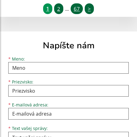
1
2
67
>
...
Napíšte nám
Meno
Priezvisko
E-mailová adresa
*
Meno:
*
Priezvisko:
*
E-mailová adresa:
Text vašej správy...
*
Text vašej správy: