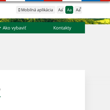
Mobilná aplikácia
Aa
Aa
Aa
Ako vybaviť
Kontakty
0