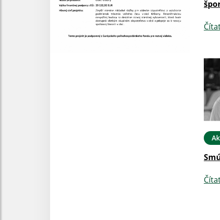
špor
Číta
Ak
Smú
Číta