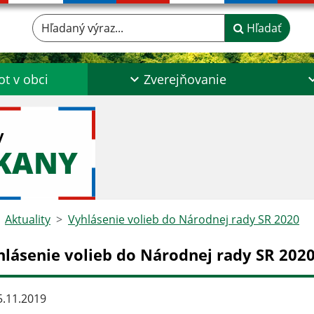
Hľadaný výraz...
Hľadať
ot v obci
Zverejňovanie
y
ŠKANY
Aktuality
Vyhlásenie volieb do Národnej rady SR 2020
hlásenie volieb do Národnej rady SR 202
.11.2019