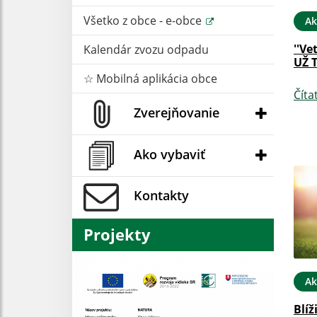
Všetko z obce - e-obce
Ak
''Ve
Kalendár zvozu odpadu
UŽ 
☆ Mobilná aplikácia obce
Číta
Zverejňovanie
Ako vybaviť
Kontakty
Projekty
Ak
Blíž