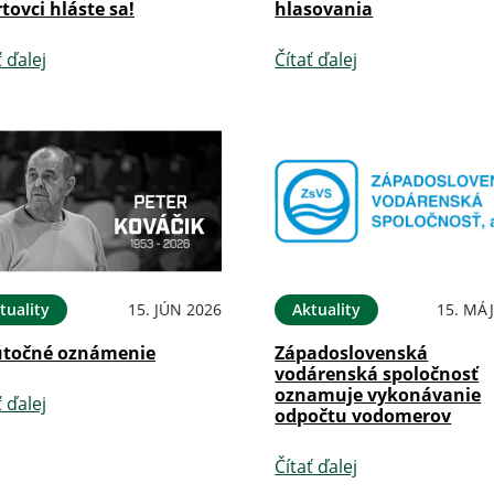
tovci hláste sa!
hlasovania
ť ďalej
Čítať ďalej
tuality
15. JÚN 2026
Aktuality
15. MÁJ
točné oznámenie
Západoslovenská
vodárenská spoločnosť
oznamuje vykonávanie
ť ďalej
odpočtu vodomerov
Čítať ďalej