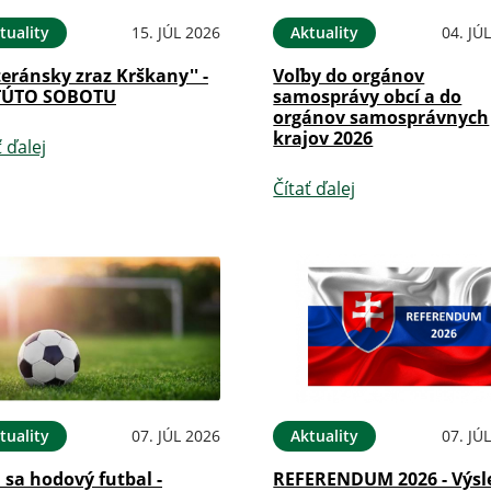
tuality
15. JÚL 2026
Aktuality
04. JÚ
teránsky zraz Krškany'' -
Voľby do orgánov
TÚTO SOBOTU
samosprávy obcí a do
orgánov samosprávnych
krajov 2026
ť ďalej
Čítať ďalej
tuality
07. JÚL 2026
Aktuality
07. JÚ
i sa hodový futbal -
REFERENDUM 2026 - Výsl