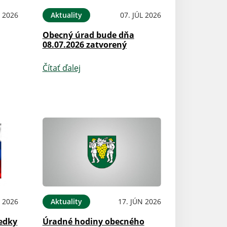
L 2026
Aktuality
07. JÚL 2026
Obecný úrad bude dňa
08.07.2026 zatvorený
Čítať ďalej
L 2026
Aktuality
17. JÚN 2026
edky
Úradné hodiny obecného