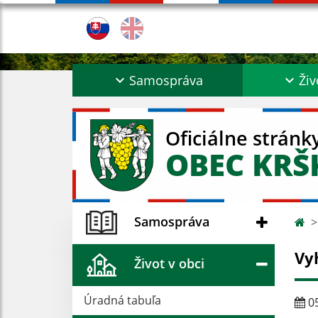
Samospráva
Živ
Oficiálne stránk
OBEC KR
Samospráva
Vy
Život v obci
Úradná tabuľa
05