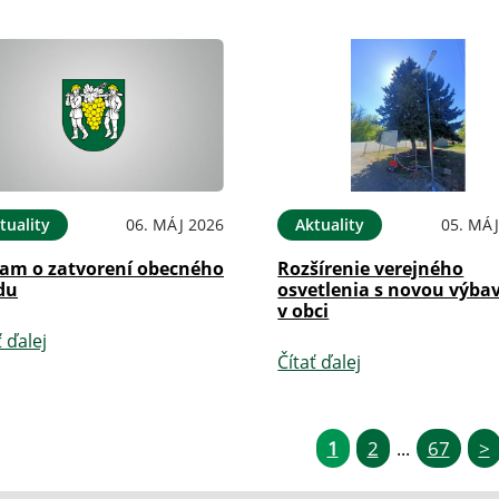
tuality
06. MÁJ 2026
Aktuality
05. MÁJ
am o zatvorení obecného
Rozšírenie verejného
du
osvetlenia s novou výba
v obci
ť ďalej
Čítať ďalej
1
2
67
>
...