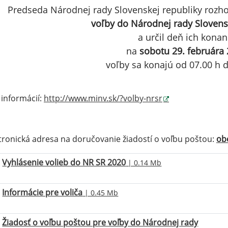
Predseda Národnej rady Slovenskej republiky rozhod
voľby do Národnej rady Slovens
a určil deň ich konan
na
sobotu 29. februára
voľby sa konajú od 07.00 h 
 informácií:
http://www.minv.sk/?volby-nrsr
tronická adresa na doručovanie žiadostí o voľbu poštou:
ob
Vyhlásenie volieb do NR SR 2020
| 0.14 Mb
Informácie pre voliča
| 0.45 Mb
Žiadosť o voľbu poštou pre voľby do Národnej rady