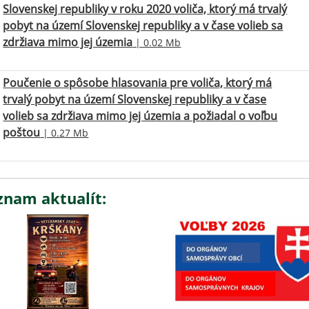
Slovenskej republiky v roku 2020 voliča, ktorý má trvalý
pobyt na území Slovenskej republiky a v čase volieb sa
zdržiava mimo jej územia
| 0.02 Mb
Poučenie o spôsobe hlasovania pre voliča, ktorý má
trvalý pobyt na území Slovenskej republiky a v čase
volieb sa zdržiava mimo jej územia a požiadal o voľbu
poštou
| 0.27 Mb
znam aktualít: