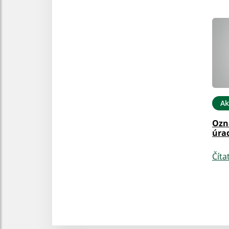
Ak
Ozn
úra
Číta