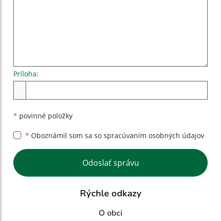
Príloha:
Príloha
*
povinné položky
*
Oboznámil som sa so
spracúvaním osobných údajov
Google reCaptcha Response
Odoslať správu
Rýchle odkazy
O obci