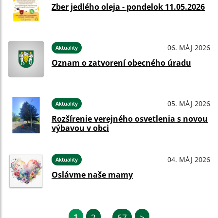
Zber jedlého oleja - pondelok 11.05.2026
06. MÁJ 2026
Aktuality
Oznam o zatvorení obecného úradu
05. MÁJ 2026
Aktuality
Rozšírenie verejného osvetlenia s novou
výbavou v obci
04. MÁJ 2026
Aktuality
Oslávme naše mamy
1
2
67
>
...