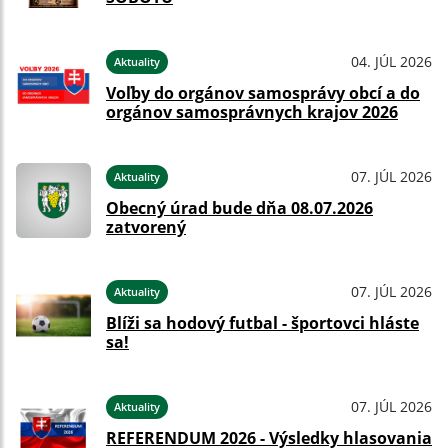
04. JÚL 2026
Aktuality
Voľby do orgánov samosprávy obcí a do
orgánov samosprávnych krajov 2026
07. JÚL 2026
Aktuality
Obecný úrad bude dňa 08.07.2026
zatvorený
07. JÚL 2026
Aktuality
Blíži sa hodový futbal - športovci hláste
sa!
07. JÚL 2026
Aktuality
REFERENDUM 2026 - Výsledky hlasovania