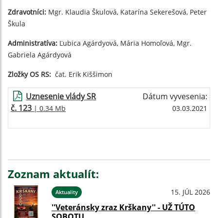
Zdravotníci:
Mgr. Klaudia Škulová, Katarína Sekerešová, Peter
Škula
Administratíva:
Ľubica Agárdyová, Mária Homoľová, Mgr.
Gabriela Agárdyová
Zložky OS RS:
čat. Erik Kiššimon
Uznesenie vlády SR
Dátum vyvesenia:
č. 123
| 0.34 Mb
03.03.2021
Zoznam aktualít:
15. JÚL 2026
Aktuality
''Veteránsky zraz Krškany'' - UŽ TÚTO
SOBOTU