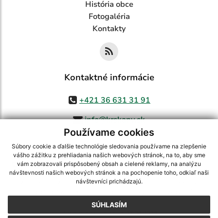
História obce
Fotogaléria
Kontakty
Kontaktné informácie
+421 36 631 31 91
info@krskany.sk
Používame cookies
Súbory cookie a ďalšie technológie sledovania používame na zlepšenie
vášho zážitku z prehliadania našich webových stránok, na to, aby sme
využite možnosť získavania aktuálnych informácií s využitím RSS
,
vám zobrazovali prispôsobený obsah a cielené reklamy, na analýzu
CMS systém (redakčný) systém ECHELON 2,
Mapa stránok
,
web portál
,
návštevnosti našich webových stránok a na pochopenie toho, odkiaľ naši
návštevníci prichádzajú.
webhosting
,
webex.digital, s.r.o.
,
domény
,
registrácia domény
,
spoločnosť webex.digital, s.r.o.
,
technický prevádzkovateľ
SÚHLASÍM
Posledná aktualizácia:
07.08.2026