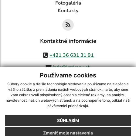
Fotogaléria
Kontakty
Kontaktné informácie
+421 36 631 31 91
info@krskany.sk
Používame cookies
Súbory cookie a ďalšie technológie sledovania používame na zlepšenie
vášho zážitku z prehliadania našich webových stránok, na to, aby sme
využite možnosť získavania aktuálnych informácií s využitím RSS
,
vám zobrazovali prispôsobený obsah a cielené reklamy, na analýzu
CMS systém (redakčný) systém ECHELON 2,
Mapa stránok
,
web portál
,
návštevnosti našich webových stránok a na pochopenie toho, odkiaľ naši
návštevníci prichádzajú.
webhosting
,
webex.digital, s.r.o.
,
domény
,
registrácia domény
,
spoločnosť webex.digital, s.r.o.
,
technický prevádzkovateľ
SÚHLASÍM
Posledná aktualizácia:
07.08.2026
Zmeniť moje nastavenia