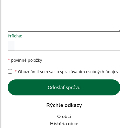
Príloha:
Príloha
*
povinné položky
*
Oboznámil som sa so
spracúvaním osobných údajov
Google reCaptcha Response
Odoslať správu
Rýchle odkazy
O obci
História obce