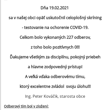
Dňa 19.02.2021
sa v našej obci opäť uskutočnil
celoplošný skríning
- testovanie na ochorenie COVID-19.
Celkom bolo vykonaných 227 odberov,
z toho bolo pozitívnych 0!!!
Ďakujeme všetkým za disciplínu, pokojný priebeh
a hlavne zodpovedný prístup!
A veľká vďaka odberovému tímu,
ktorý excelentne zvládol svoju úlohu!!!
Ing. Peter Kováčik, starosta obce
Odberový tím bol v zložení: