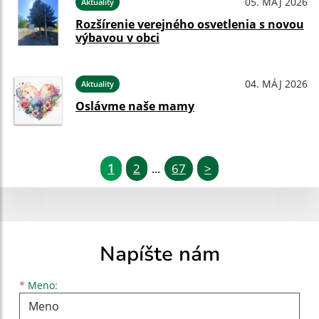
05. MÁJ 2026
Aktuality
Rozšírenie verejného osvetlenia s novou
výbavou v obci
04. MÁJ 2026
Aktuality
Oslávme naše mamy
1
2
67
>
...
Napíšte nám
Meno
Priezvisko
E-mailová adresa
*
Meno: