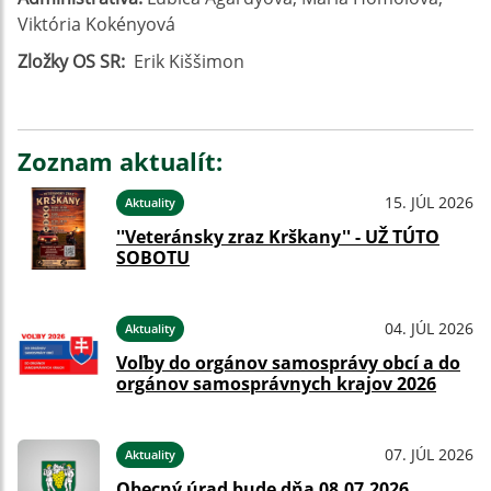
Viktória Kokényová
Zložky OS SR:
Erik Kiššimon
Zoznam aktualít:
15. JÚL 2026
Aktuality
''Veteránsky zraz Krškany'' - UŽ TÚTO
SOBOTU
04. JÚL 2026
Aktuality
Voľby do orgánov samosprávy obcí a do
orgánov samosprávnych krajov 2026
07. JÚL 2026
Aktuality
Obecný úrad bude dňa 08.07.2026