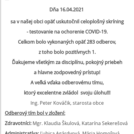
Dňa 16.04.2021
sa v našej obci opäť uskutočnil
celoplošný skríning
- testovanie na ochorenie COVID-19.
Celkom bolo vykonaných opäť 283 odberov,
z toho bolo pozitívnych 1.
Ďakujeme všetkým za disciplínu, pokojný priebeh
a hlavne zodpovedný prístup!
A veľká vďaka odberovému tímu,
ktorý excelentne zvládol svoju úlohu!!!
Ing. Peter Kováčik, starosta obce
Odberový tím bol v zložení:
Zdravotníci:
Mgr. Klaudia Škulová, Katarína Sekerešová
Administratíva:
Ľubica Agárdyová, Mária Homoľová,