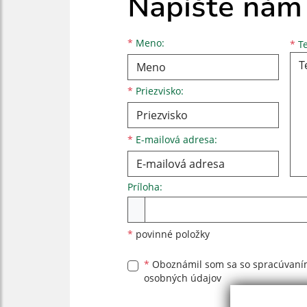
Napíšte nám
Meno
Priezvisko
E-mailová adresa
*
Meno:
*
Te
*
Priezvisko:
*
E-mailová adresa:
Príloha:
Príloha
*
povinné položky
*
Oboznámil som sa so
spracúvan
osobných údajov