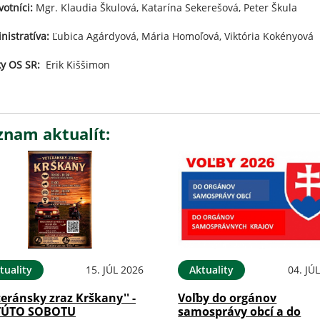
otníci:
Mgr. Klaudia Škulová, Katarína Sekerešová, Peter Škula
nistratíva:
Ľubica Agárdyová, Mária Homoľová, Viktória Kokényová
ky OS SR:
Erik Kiššimon
znam aktualít:
tuality
15. JÚL 2026
Aktuality
04. JÚ
teránsky zraz Krškany'' -
Voľby do orgánov
TÚTO SOBOTU
samosprávy obcí a do