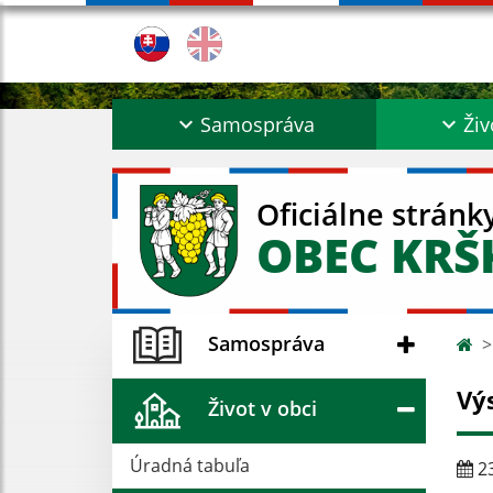
Samospráva
Živ
Oficiálne stránk
OBEC KR
Samospráva
Vý
Život v obci
Úradná tabuľa
23