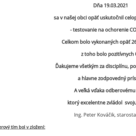
Dňa 19.03.2021
sa v našej obci opäť uskutočnil
celo
- testovanie na ochorenie CO
Celkom bolo vykonaných opäť 2
z toho bolo pozitívnych 0
Ďakujeme všetkým za disciplínu, p
a hlavne zodpovedný prís
A veľká vďaka odberovému
ktorý excelentne zvládol svoju
Ing. Peter Kováčik, starost
rový tím bol v zložení: