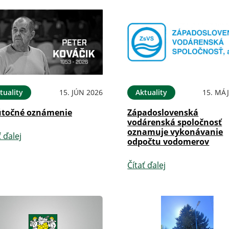
tuality
15. JÚN 2026
Aktuality
15. MÁJ
točné oznámenie
Západoslovenská
vodárenská spoločnosť
oznamuje vykonávanie
ť ďalej
odpočtu vodomerov
Čítať ďalej