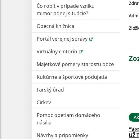
Zdrav
Čo robiť v prípade vzniku
mimoriadnej situácie?
Admi
Obecná knižnica
Zlož
Portál verejnej správy
Virtuálny cintorín
Zo
Majetkové pomery starostu obce
Kultúrne a športové podujatia
Farský úrad
Cirkev
Pomoc obetiam domáceho
Ak
násilia
''Ve
UŽ 
Návrhy a pripomienky