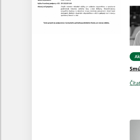
Ak
Smú
Číta