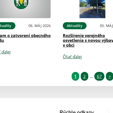
tuality
06. MÁJ 2026
Aktuality
05. MÁJ
am o zatvorení obecného
Rozšírenie verejného
du
osvetlenia s novou výba
v obci
ť ďalej
Čítať ďalej
1
2
67
>
...
Rýchle odkazy