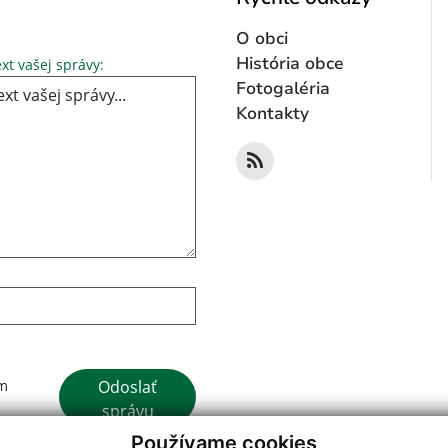
O obci
Text vašej správy...
História obce
xt vašej správy:
Fotogaléria
Kontakty
Google reCaptcha Response
Odoslať
ím
správu
Používame cookies