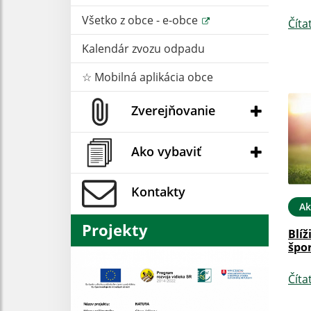
Všetko z obce - e-obce
Číta
Kalendár zvozu odpadu
☆ Mobilná aplikácia obce
Zverejňovanie
Ako vybaviť
Kontakty
Ak
Projekty
Blíž
špor
Číta