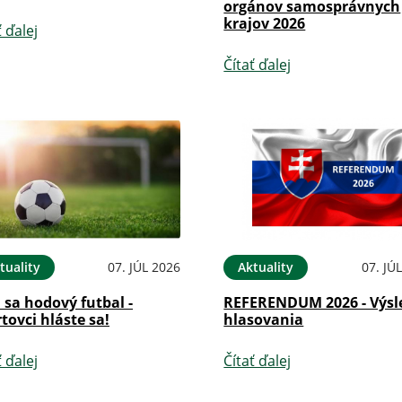
orgánov samosprávnych
krajov 2026
ť ďalej
Čítať ďalej
tuality
07. JÚL 2026
Aktuality
07. JÚ
i sa hodový futbal -
REFERENDUM 2026 - Výsl
tovci hláste sa!
hlasovania
ť ďalej
Čítať ďalej