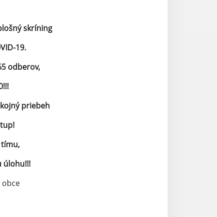
plošný skríning
VID-19.
65 odberov,
!!!
okojný priebeh
tup!
 tímu,
 úlohu!!!
a obce