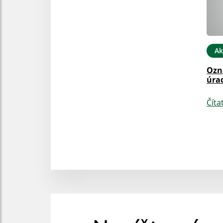
Ak
Ozn
úra
Číta