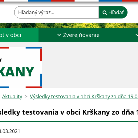
Hľadaný výraz...
Hľadať
ot v obci
Zverejňovanie
y
ŠKANY
Aktuality
Výsledky testovania v obci Krškany zo dňa 19.
sledky testovania v obci Krškany zo dňa 
.03.2021