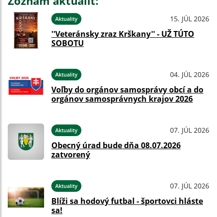
Zoznam aktualít:
15. JÚL 2026
Aktuality
''Veteránsky zraz Krškany'' - UŽ TÚTO
SOBOTU
04. JÚL 2026
Aktuality
Voľby do orgánov samosprávy obcí a do
orgánov samosprávnych krajov 2026
07. JÚL 2026
Aktuality
Obecný úrad bude dňa 08.07.2026
zatvorený
07. JÚL 2026
Aktuality
Blíži sa hodový futbal - športovci hláste
sa!