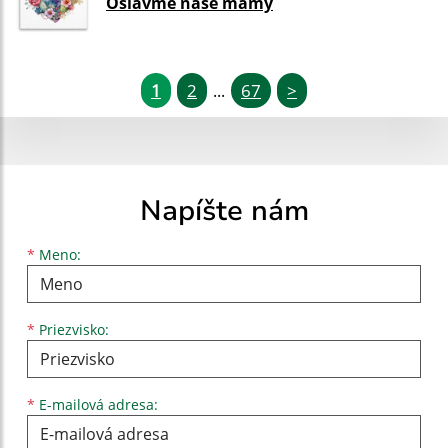
Oslávme naše mamy
1
2
67
>
...
Napíšte nám
Meno
Priezvisko
E-mailová adresa
*
Meno:
*
Priezvisko:
*
E-mailová adresa: