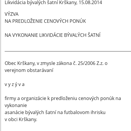
Likvidácia bývalých šatní Krškany, 15.08.2014
VÝZVA
NA PREDLOŽENIE CENOVÝCH PONÚK
NA VYKONANIE LIKVIDÁCIE BÝVALÝCH ŠATNÍ
_____________________________________________________________
Obec Krškany, v zmysle zákona č. 25/2006 Z.z. o
verejnom obstarávaní
v y z ý v a
firmy a organizácie k predloženiu cenových ponúk na
vykonanie
asanácie bývalých šatní na futbalovom ihrisku
v obci Krškany.