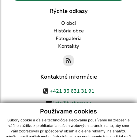
Rýchle odkazy
O obci
História obce
Fotogaléria
Kontakty
Kontaktné informácie
+421 36 631 31 91
info@krskany.sk
Používame cookies
Súbory cookie a ďalšie technológie sledovania používame na zlepšenie
vášho zážitku z prehliadania našich webových stránok, na to, aby sme
využite možnosť získavania aktuálnych informácií s využitím RSS
,
vám zobrazovali prispôsobený obsah a cielené reklamy, na analýzu
návštevnosti našich webových stránok a na pochopenie toho, odkiaľ naši