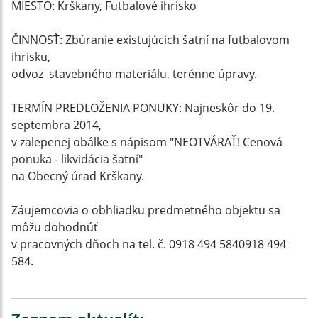
MIESTO: Krškany, Futbalové ihrisko
ČINNOSŤ: Zbúranie existujúcich šatní na futbalovom
ihrisku,
odvoz stavebného materiálu, terénne úpravy.
TERMÍN PREDLOŽENIA PONUKY: Najneskôr do 19.
septembra 2014,
v zalepenej obálke s nápisom "NEOTVÁRAŤ! Cenová
ponuka - likvidácia šatní"
na Obecný úrad Krškany.
Záujemcovia o obhliadku predmetného objektu sa
môžu dohodnúť
v pracovných dňoch na tel. č. 0918 494 584
0918 494
584
.