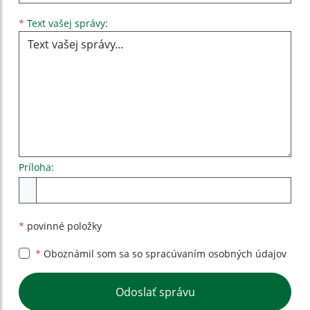
Text vašej správy...
*
Text vašej správy:
Príloha:
Príloha
*
povinné položky
*
Oboznámil som sa so
spracúvaním osobných údajov
Google reCaptcha Response
Odoslať správu