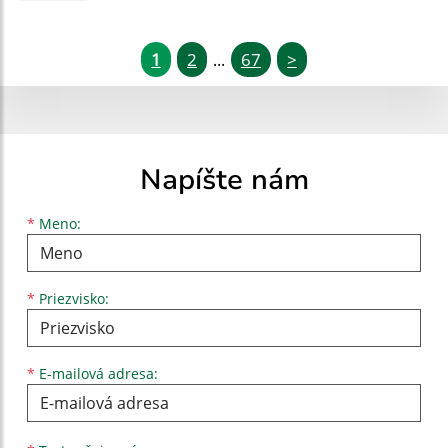
1
2
67
>
...
Napíšte nám
Meno
Priezvisko
E-mailová adresa
*
Meno:
*
Priezvisko:
*
E-mailová adresa: