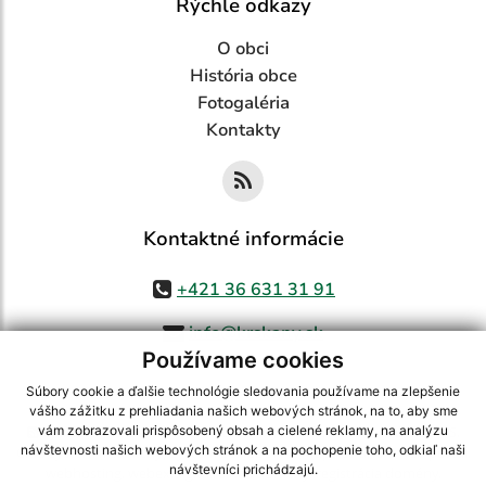
Rýchle odkazy
O obci
História obce
Fotogaléria
Kontakty
Kontaktné informácie
+421 36 631 31 91
info@krskany.sk
Používame cookies
Súbory cookie a ďalšie technológie sledovania používame na zlepšenie
vášho zážitku z prehliadania našich webových stránok, na to, aby sme
využite možnosť získavania aktuálnych informácií s využitím RSS
,
vám zobrazovali prispôsobený obsah a cielené reklamy, na analýzu
návštevnosti našich webových stránok a na pochopenie toho, odkiaľ naši
CMS systém (redakčný) systém ECHELON 2,
Mapa stránok
,
web portál
,
návštevníci prichádzajú.
webhosting
,
webex.digital, s.r.o.
,
domény
,
registrácia domény
,