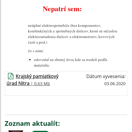
Nepatrí sem:
neúplné elektrospotrebiče (bez komponentov,
konštrukčných a spotrebných dielcov, ktoré sú súčasťou
elektrozariadenia dielcov a elektromotorov, kovových
častí a pod.)
čo s nimi:
odovzdať na zberný dvor, kde sa rozdelí podľa
materiálu.
Krajský pamiatkový
Dátum vyvesenia:
úrad Nitra
| 0.63 Mb
03.06.2020
Zoznam aktualít: