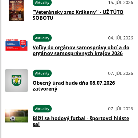
15. JÚL 2026
Aktuality
''Veteránsky zraz Krškany'' - UŽ TÚTO
SOBOTU
04. JÚL 2026
Aktuality
Voľby do orgánov samosprávy obcí a do
orgánov samosprávnych krajov 2026
07. JÚL 2026
Aktuality
Obecný úrad bude dňa 08.07.2026
zatvorený
07. JÚL 2026
Aktuality
Blíži sa hodový futbal - športovci hláste
sa!