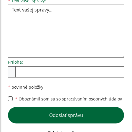
Text vašej správy...
*
Text vašej správy:
Príloha:
Príloha
*
povinné položky
*
Oboznámil som sa so
spracúvaním osobných údajov
Google reCaptcha Response
Odoslať správu