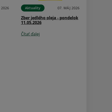
Aktuality
 2026
Aktuality
07. MÁJ 2026
Deti z MŠ spolu 
Zber jedlého oleja - pondelok
rozdávali vodičo
11.05.2026
citróny
Čítať ďalej
Čítať ďalej