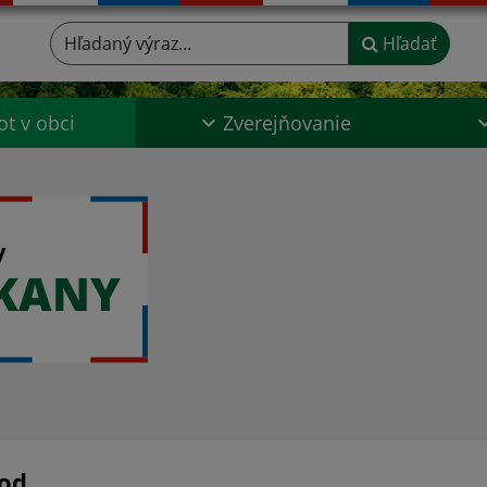
Hľadaný výraz...
Hľadať
ot v obci
Zverejňovanie
y
ŠKANY
od