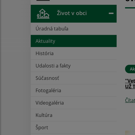
Život v obci
Úradná tabuľa
Aktuality
História
Udalosti a fakty
Ak
Súčasnosť
''Ve
UŽ 
Fotogaléria
Číta
Videogaléria
Kultúra
Šport