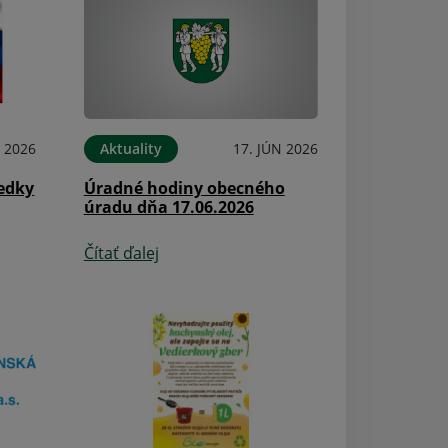
Aktuality
L 2026
Aktuality
17. JÚN 2026
Zas príde máj, t
edky
Úradné hodiny obecného
čas....
úradu dňa 17.06.2026
Čítať ďalej
Čítať ďalej