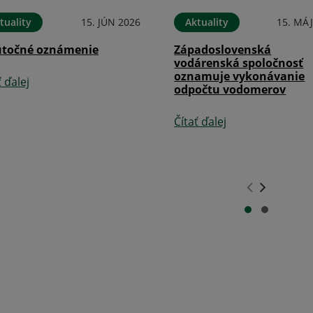
tuality
15. JÚN 2026
Aktuality
15. MÁJ
točné oznámenie
Západoslovenská
vodárenská spoločnosť
oznamuje vykonávanie
ť ďalej
odpočtu vodomerov
Čítať ďalej
.
.