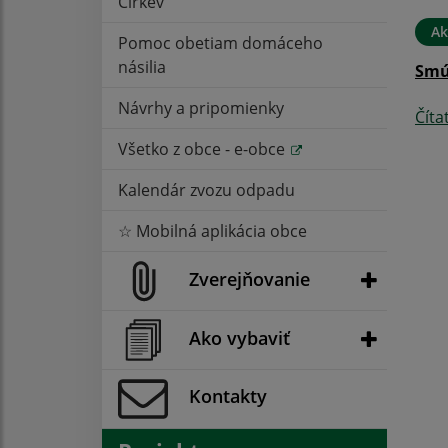
Cirkev
Ak
Pomoc obetiam domáceho
násilia
Smú
Návrhy a pripomienky
Číta
Všetko z obce - e-obce
Kalendár zvozu odpadu
☆ Mobilná aplikácia obce
Zverejňovanie
Ako vybaviť
Kontakty