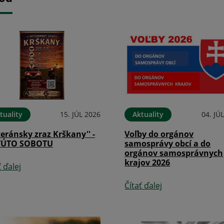
tuality
15. JÚL 2026
Aktuality
04. JÚ
teránsky zraz Krškany'' -
Voľby do orgánov
TÚTO SOBOTU
samosprávy obcí a do
orgánov samosprávnych
krajov 2026
ť ďalej
Čítať ďalej