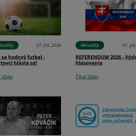
tuality
07. JÚL 2026
Aktuality
07. JÚ
i sa hodový futbal -
REFERENDUM 2026 - Výsl
tovci hláste sa!
hlasovania
ť ďalej
Čítať ďalej