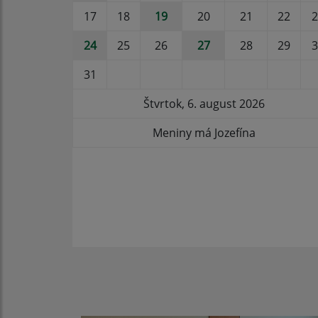
17
18
19
20
21
22
2
24
25
26
27
28
29
3
31
Štvrtok, 6. august 2026
Meniny má Jozefína