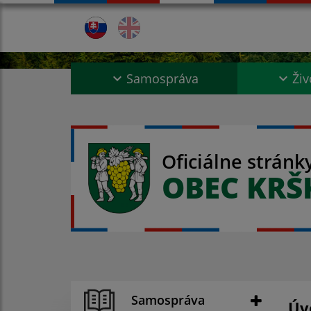
Samospráva
Živ
Oficiálne stránk
OBEC KR
Samospráva
Úv