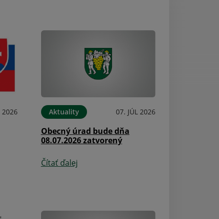
L 2026
Aktuality
07. JÚL 2026
Aktuality
Obecný úrad bude dňa
Oznam o zatvor
08.07.2026 zatvorený
úradu
Čítať ďalej
Čítať ďalej