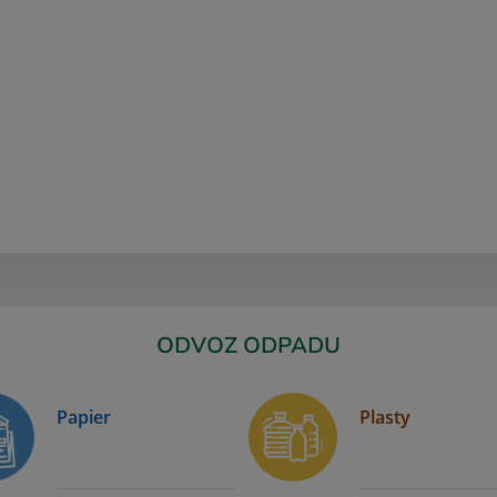
ODVOZ ODPADU
Papier
Plasty