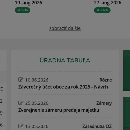
19. aug 2026
27. aug 2026
streda
štvrtok
zobraziť ďalšie
ÚRADNA TABUĽA
10.06.2026
Rôzne
Záverečný účet obce za rok 2025 - Návrh
E
2
25.05.2026
Zámery
Zverejnenie zámeru predaja majetku
9
6
13.05.2026
Zasadnutia OZ