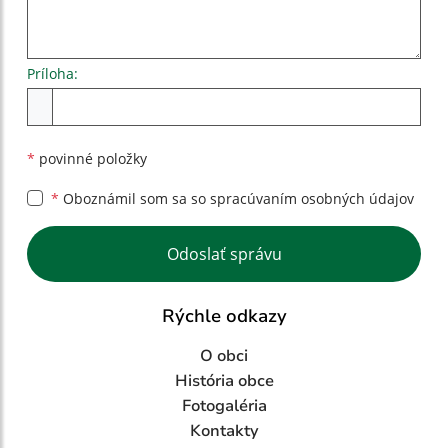
Príloha:
Príloha
*
povinné položky
*
Oboznámil som sa so
spracúvaním osobných údajov
Google reCaptcha Response
Odoslať správu
Rýchle odkazy
O obci
História obce
Fotogaléria
Kontakty