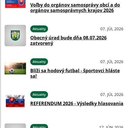
Voľby do orgánov samosprávy obcí a do
orgánov samosprávnych krajov 2026
07. JÚL 2026
Aktuality
Obecný úrad bude dňa 08.07.2026
zatvorený
07. JÚL 2026
Aktuality
Blíži sa hodový futbal - športovci hláste
sa!
07. JÚL 2026
Aktuality
REFERENDUM 2026 - Výsledky hlasovania
17. JÚN 2026
Aktuality