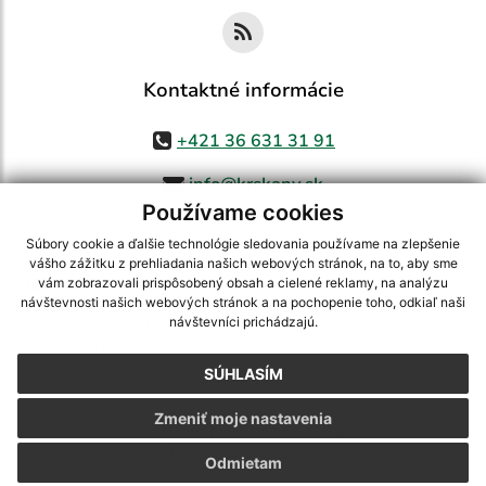
Kontaktné informácie
+421 36 631 31 91
info@krskany.sk
Používame cookies
Súbory cookie a ďalšie technológie sledovania používame na zlepšenie
vášho zážitku z prehliadania našich webových stránok, na to, aby sme
využite možnosť získavania aktuálnych informácií s využitím RSS
,
vám zobrazovali prispôsobený obsah a cielené reklamy, na analýzu
CMS systém (redakčný) systém ECHELON 2,
Mapa stránok
,
web portál
,
návštevnosti našich webových stránok a na pochopenie toho, odkiaľ naši
návštevníci prichádzajú.
webhosting
,
webex.digital, s.r.o.
,
domény
,
registrácia domény
,
spoločnosť webex.digital, s.r.o.
,
technický prevádzkovateľ
SÚHLASÍM
Posledná aktualizácia:
07.08.2026
Zmeniť moje nastavenia
Vytlačiť stránku
|
Vyhlásenie o prístupnosti
Autorské práva
|
Cookies
Odmietam