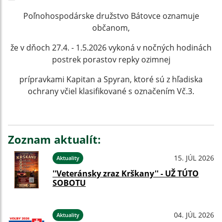
Poľnohospodárske družstvo Bátovce oznamuje
občanom,
že v dňoch 27.4. - 1.5.2026 vykoná v nočných hodinách
postrek porastov repky ozimnej
prípravkami Kapitan a Spyran, ktoré sú z hľadiska
ochrany včiel klasifikované s označením Vč.3.
Zoznam aktualít:
15. JÚL 2026
Aktuality
''Veteránsky zraz Krškany'' - UŽ TÚTO
SOBOTU
04. JÚL 2026
Aktuality