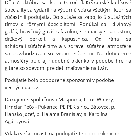
Dňa 7. októbra sa konal 0. ročník Krškanské kotlíkové
špeciality sa vydaril na výbornú vďaka všetkým, ktorí sa
zúčastnili podujatia. Do súťaže sa zapojilo 5 súťažných
tímov s rôznymi špecialitami. Ponúkal sa divinový
guláš, bravčový guláš s fazuľou, strapačky s kapustou,
držkový perkelt a kapustnica. Od rána sa
schádzali súťažné tímy a v zdravej súťažnej atmosfére
sa povzbudzovali so svojimi súpermi. Na dotvorenie
atmosféry bolo aj hudobné okienko v podobe hre na
gitare so spevom, pre deti maľovanie na tvár.
Podujatie bolo podporené sponzormi v podobe
vecných darov.
Ďakujeme: Spoločnosti Mäspoma, Frtus Winery,
Hrnčiar Peťo - Pukanec, PE PEK s.r.o., Bátovce, p.
Hansko Jozef, p. Halama Branislav, s. Karolína
Agárdyová
Vďaka veľkej účasti na podujatí ste podporili nielen