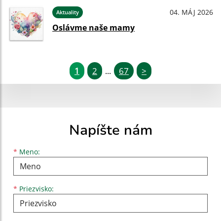
04. MÁJ 2026
Aktuality
Oslávme naše mamy
1
2
67
>
...
Napíšte nám
Meno
Priezvisko
E-mailová adresa
*
Meno:
*
Priezvisko: