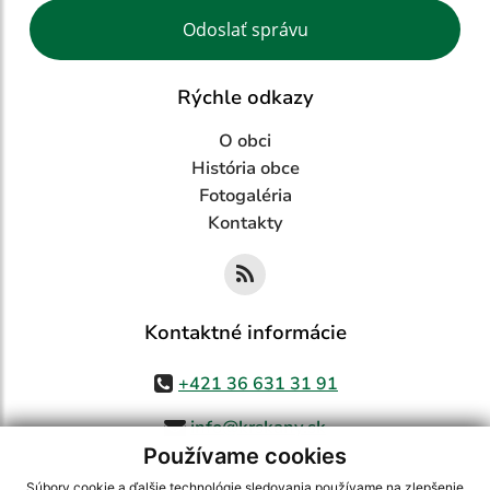
Google reCaptcha Response
Odoslať správu
Rýchle odkazy
O obci
História obce
Fotogaléria
Kontakty
Kontaktné informácie
+421 36 631 31 91
info@krskany.sk
Používame cookies
Súbory cookie a ďalšie technológie sledovania používame na zlepšenie