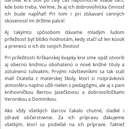
darovať krv, boli po celý čas nápomocné všade tam,
kde bolo treba. Veríme, že aj ich dobrovoľnícka činnosť
ich bude napĺňať! Pri tom i pri získavaní cenných
skúseností im držíme palce!
Aj takýmto spôsobom dávame mladým ľudom
príležitosť byť blízko hodnotám, kedy stačí už len kúsok
a prenesú si ich do svojich životov!
Pri príležitosti Krškanskej kvapky krvi sme opäť otvorili
aj obecnú knižnicu obohatenú o nové knižné tituly a
zútulnenú tulivakmi. Prvými návštevníkmi sa tak stali
malí čitatelia z materskej školy, ktorí si rozprávkovú
atmosféru naplno užili nielen s pedagógmi, ale aj s pani
knihovníčkou Bertou Jasečkovou a dobrovoľníčkami
Veronikou a Dominikou.
Ako vždy všetkých darcov čakalo chutné, sladké i
zdravé občerstvenie. Za ich prípravu ďakujeme
všetkým, ktorí sa podieľali na ich príprave. Taktiež