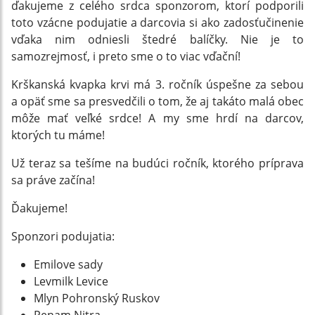
ďakujeme z celého srdca sponzorom, ktorí podporili
toto vzácne podujatie a darcovia si ako zadosťučinenie
vďaka nim odniesli štedré balíčky. Nie je to
samozrejmosť, i preto sme o to viac vďační!
Krškanská kvapka krvi má 3. ročník úspešne za sebou
a opäť sme sa presvedčili o tom, že aj takáto malá obec
môže mať veľké srdce! A my sme hrdí na darcov,
ktorých tu máme!
Už teraz sa tešíme na budúci ročník, ktorého príprava
sa práve začína!
Ďakujeme!
Sponzori podujatia:
Emilove sady
Levmilk Levice
Mlyn Pohronský Ruskov