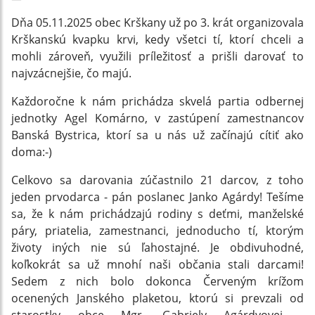
Dňa 05.11.2025 obec Krškany už po 3. krát organizovala
Krškanskú kvapku krvi, kedy všetci tí, ktorí chceli a
mohli zároveň, využili príležitosť a prišli darovať to
najvzácnejšie, čo majú.
Každoročne k nám prichádza skvelá partia odbernej
jednotky Agel Komárno, v zastúpení zamestnancov
Banská Bystrica, ktorí sa u nás už začínajú cítiť ako
doma:-)
Celkovo sa darovania zúčastnilo 21 darcov, z toho
jeden prvodarca - pán poslanec Janko Agárdy! Tešíme
sa, že k nám prichádzajú rodiny s deťmi, manželské
páry, priatelia, zamestnanci, jednoducho tí, ktorým
životy iných nie sú ľahostajné. Je obdivuhodné,
koľkokrát sa už mnohí naši občania stali darcami!
Sedem z nich bolo dokonca Červeným krížom
ocenených Janského plaketou, ktorú si prevzali od