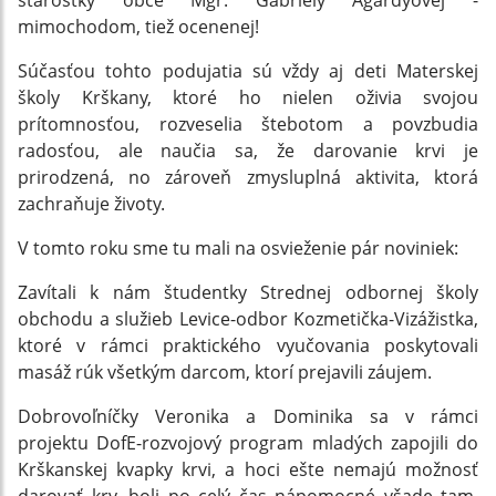
starostky obce Mgr. Gabriely Agárdyovej -
mimochodom, tiež ocenenej!
Súčasťou tohto podujatia sú vždy aj deti Materskej
školy Krškany, ktoré ho nielen oživia svojou
prítomnosťou, rozveselia štebotom a povzbudia
radosťou, ale naučia sa, že darovanie krvi je
prirodzená, no zároveň zmysluplná aktivita, ktorá
zachraňuje životy.
V tomto roku sme tu mali na osvieženie pár noviniek:
Zavítali k nám študentky Strednej odbornej školy
obchodu a služieb Levice-odbor Kozmetička-Vizážistka,
ktoré v rámci praktického vyučovania poskytovali
masáž rúk všetkým darcom, ktorí prejavili záujem.
Dobrovoľníčky Veronika a Dominika sa v rámci
projektu DofE-rozvojový program mladých zapojili do
Krškanskej kvapky krvi, a hoci ešte nemajú možnosť