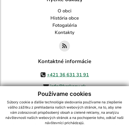
O obci
História obce
Fotogaléria
Kontakty
Kontaktné informácie
+421 36 631 31 91
info@krskany.sk
Používame cookies
Súbory cookie a ďalšie technológie sledovania používame na zlepšenie
vášho zážitku z prehliadania našich webových stránok, na to, aby sme
využite možnosť získavania aktuálnych informácií s využitím RSS
,
vám zobrazovali prispôsobený obsah a cielené reklamy, na analýzu
CMS systém (redakčný) systém ECHELON 2,
Mapa stránok
,
web portál
,
návštevnosti našich webových stránok a na pochopenie toho, odkiaľ naši
návštevníci prichádzajú.
webhosting
,
webex.digital, s.r.o.
,
domény
,
registrácia domény
,