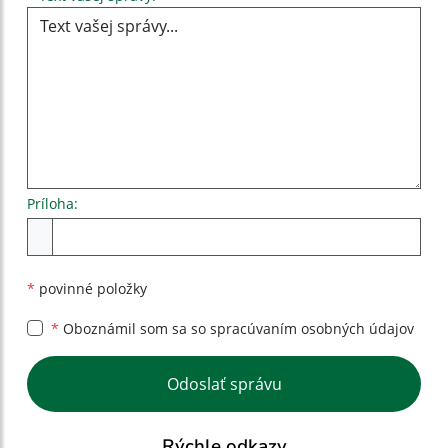
Príloha:
Príloha
*
povinné položky
*
Oboznámil som sa so
spracúvaním osobných údajov
Google reCaptcha Response
Odoslať správu
Rýchle odkazy