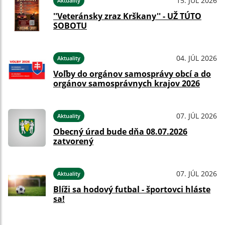
15. JÚL 2026
Aktuality
''Veteránsky zraz Krškany'' - UŽ TÚTO
SOBOTU
04. JÚL 2026
Aktuality
Voľby do orgánov samosprávy obcí a do
orgánov samosprávnych krajov 2026
07. JÚL 2026
Aktuality
Obecný úrad bude dňa 08.07.2026
zatvorený
07. JÚL 2026
Aktuality
Blíži sa hodový futbal - športovci hláste
sa!