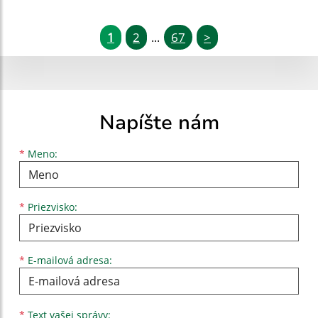
1
2
67
>
...
Napíšte nám
Meno
Priezvisko
E-mailová adresa
*
Meno:
*
Priezvisko:
*
E-mailová adresa:
Text vašej správy...
*
Text vašej správy: