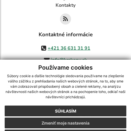
Kontakty
Kontaktné informácie
+421 36 631 31 91
info@krskany.sk
Používame cookies
Súbory cookie a ďalšie technológie sledovania používame na zlepšenie
vášho zážitku z prehliadania našich webových stránok, na to, aby sme
využite možnosť získavania aktuálnych informácií s využitím RSS
,
vám zobrazovali prispôsobený obsah a cielené reklamy, na analýzu
CMS systém (redakčný) systém ECHELON 2,
Mapa stránok
,
web portál
,
návštevnosti našich webových stránok a na pochopenie toho, odkiaľ naši
návštevníci prichádzajú.
webhosting
,
webex.digital, s.r.o.
,
domény
,
registrácia domény
,
spoločnosť webex.digital, s.r.o.
,
technický prevádzkovateľ
SÚHLASÍM
Posledná aktualizácia:
07.08.2026
Zmeniť moje nastavenia
Vytlačiť stránku
|
Vyhlásenie o prístupnosti