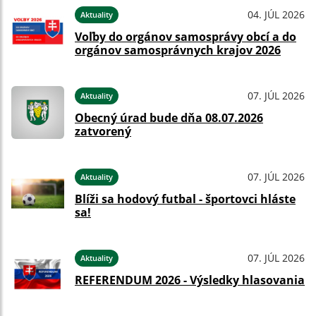
04. JÚL 2026
Aktuality
Voľby do orgánov samosprávy obcí a do
orgánov samosprávnych krajov 2026
07. JÚL 2026
Aktuality
Obecný úrad bude dňa 08.07.2026
zatvorený
07. JÚL 2026
Aktuality
Blíži sa hodový futbal - športovci hláste
sa!
07. JÚL 2026
Aktuality
REFERENDUM 2026 - Výsledky hlasovania