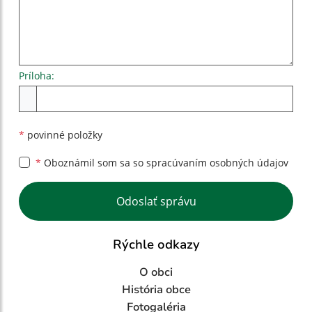
Príloha:
Príloha
*
povinné položky
*
Oboznámil som sa so
spracúvaním osobných údajov
Google reCaptcha Response
Odoslať správu
Rýchle odkazy
O obci
História obce
Fotogaléria