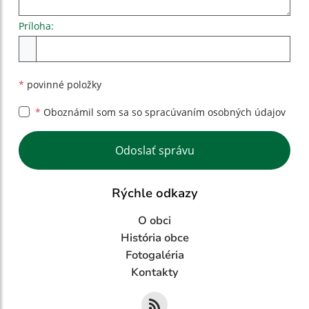
Príloha:
Príloha
*
povinné položky
*
Oboznámil som sa so
spracúvaním osobných údajov
Google reCaptcha Response
Odoslať správu
Rýchle odkazy
O obci
História obce
Fotogaléria
Kontakty