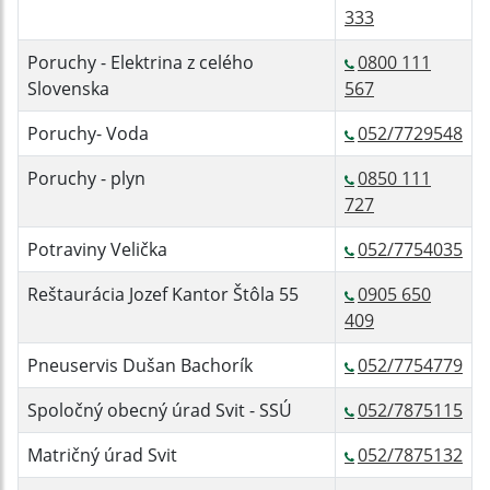
333
Poruchy - Elektrina z celého
0800 111
Slovenska
567
Poruchy- Voda
052/7729548
Poruchy - plyn
0850 111
727
Potraviny Velička
052/7754035
Reštaurácia Jozef Kantor Štôla 55
0905 650
409
Pneuservis Dušan Bachorík
052/7754779
Spoločný obecný úrad Svit - SSÚ
052/7875115
Matričný úrad Svit
052/7875132