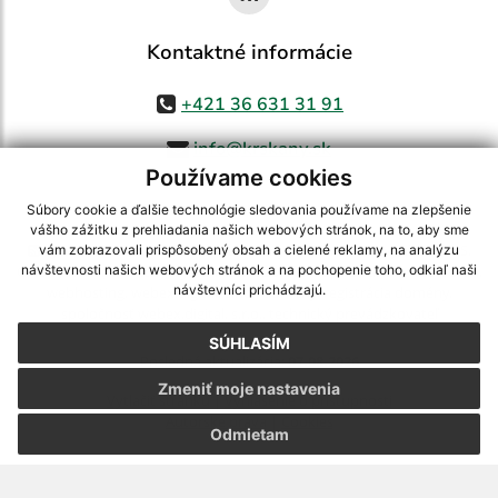
Kontaktné informácie
+421 36 631 31 91
info@krskany.sk
Používame cookies
Súbory cookie a ďalšie technológie sledovania používame na zlepšenie
vášho zážitku z prehliadania našich webových stránok, na to, aby sme
využite možnosť získavania aktuálnych informácií s využitím RSS
,
vám zobrazovali prispôsobený obsah a cielené reklamy, na analýzu
CMS systém (redakčný) systém ECHELON 2,
Mapa stránok
,
web portál
,
návštevnosti našich webových stránok a na pochopenie toho, odkiaľ naši
návštevníci prichádzajú.
webhosting
,
webex.digital, s.r.o.
,
domény
,
registrácia domény
,
spoločnosť webex.digital, s.r.o.
,
technický prevádzkovateľ
SÚHLASÍM
Posledná aktualizácia:
07.08.2026
Zmeniť moje nastavenia
Vytlačiť stránku
|
Vyhlásenie o prístupnosti
Autorské práva
|
Cookies
Odmietam
webdesign
|