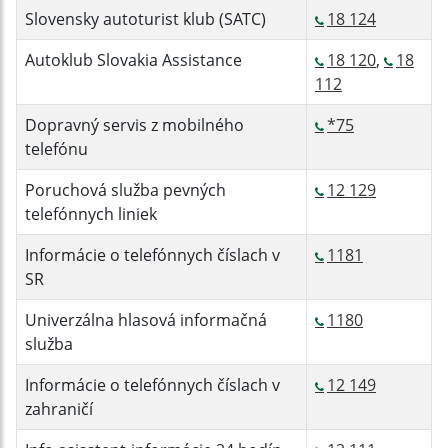
Slovensky autoturist klub (SATC)
18 124
Autoklub Slovakia Assistance
18 120
,
18
112
Dopravný servis z mobilného
*75
telefónu
Poruchová služba pevných
12 129
telefónnych liniek
Informácie o telefónnych číslach v
1181
SR
Univerzálna hlasová informačná
1180
služba
Informácie o telefónnych číslach v
12 149
zahraničí