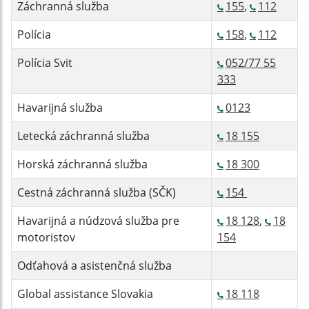
Záchranná služba
155
,
112
Polícia
158
,
112
Polícia Svit
052/77 55
333
Havarijná služba
0123
Letecká záchranná služba
18 155
Horská záchranná služba
18 300
Cestná záchranná služba (SČK)
154
Havarijná a núdzová služba pre
18 128
,
18
motoristov
154
Odťahová a asistenčná služba
Global assistance Slovakia
18 118