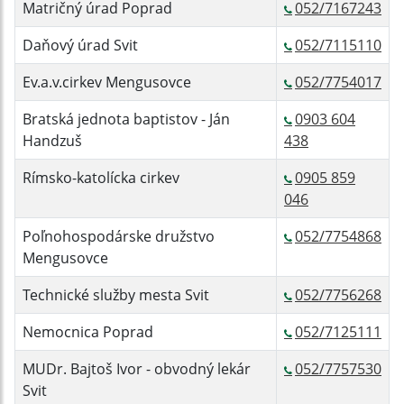
Matričný úrad Poprad
052/7167243
Daňový úrad Svit
052/7115110
Ev.a.v.cirkev Mengusovce
052/7754017
Bratská jednota baptistov - Ján
0903 604
Handzuš
438
Rímsko-katolícka cirkev
0905 859
046
Poľnohospodárske družstvo
052/7754868
Mengusovce
Technické služby mesta Svit
052/7756268
Nemocnica Poprad
052/7125111
MUDr. Bajtoš Ivor - obvodný lekár
052/7757530
Svit