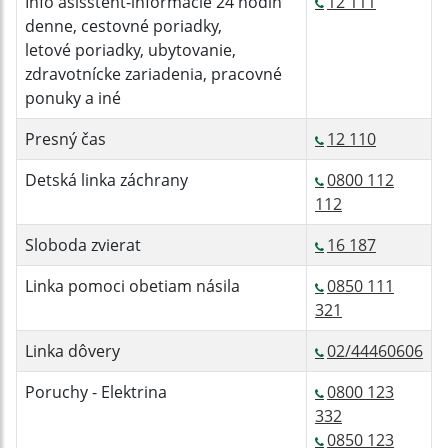
Info asisstent-informácie 24 hodín
12 111
denne, cestovné poriadky,
letové poriadky, ubytovanie,
zdravotnícke zariadenia, pracovné
ponuky a iné
Presný čas
12 110
Detská linka záchrany
0800 112
112
Sloboda zvierat
16 187
Linka pomoci obetiam násila
0850 111
321
Linka dôvery
02/44460606
Poruchy - Elektrina
0800 123
332
0850 123