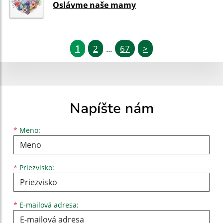
Oslávme naše mamy
1
2
67
>
...
Napíšte nám
Meno
Priezvisko
E-mailová adresa
*
Meno:
*
Priezvisko:
*
E-mailová adresa: