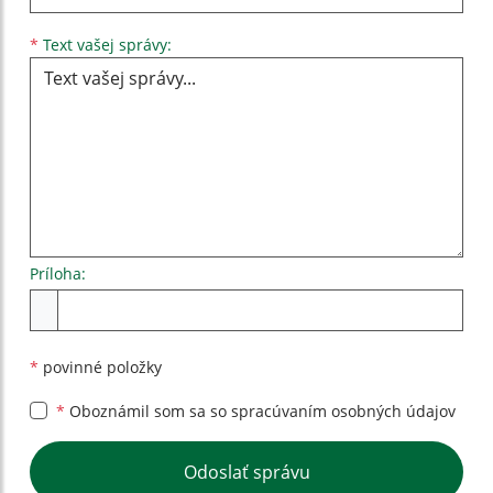
Text vašej správy...
*
Text vašej správy:
Príloha:
Príloha
*
povinné položky
*
Oboznámil som sa so
spracúvaním osobných údajov
Google reCaptcha Response
Odoslať správu