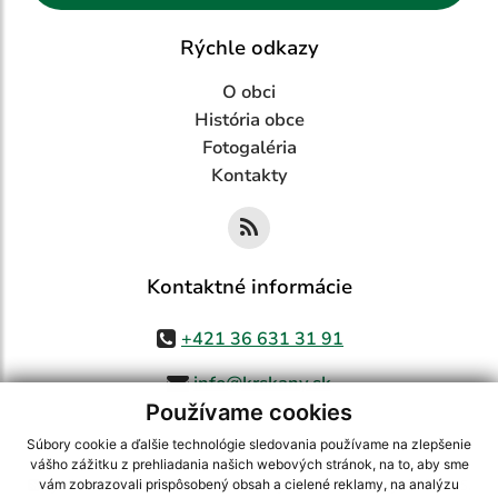
Rýchle odkazy
O obci
História obce
Fotogaléria
Kontakty
Kontaktné informácie
+421 36 631 31 91
info@krskany.sk
Používame cookies
Súbory cookie a ďalšie technológie sledovania používame na zlepšenie
vášho zážitku z prehliadania našich webových stránok, na to, aby sme
využite možnosť získavania aktuálnych informácií s využitím RSS
,
vám zobrazovali prispôsobený obsah a cielené reklamy, na analýzu