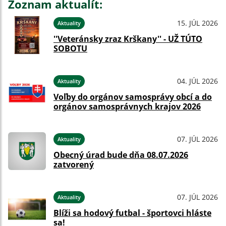
Zoznam aktualít:
15. JÚL 2026
Aktuality
''Veteránsky zraz Krškany'' - UŽ TÚTO
SOBOTU
04. JÚL 2026
Aktuality
Voľby do orgánov samosprávy obcí a do
orgánov samosprávnych krajov 2026
07. JÚL 2026
Aktuality
Obecný úrad bude dňa 08.07.2026
zatvorený
07. JÚL 2026
Aktuality
Blíži sa hodový futbal - športovci hláste
sa!