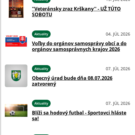
''Veteránsky zraz Krškany'' - UŽ TÚTO
SOBOTU
04. JÚL 2026
Aktuality
Voľby do orgánov samosprávy obcí a do
orgánov samosprávnych krajov 2026
07. JÚL 2026
Aktuality
Obecný úrad bude dňa 08.07.2026
zatvorený
07. JÚL 2026
Aktuality
Blíži sa hodový futbal - športovci hláste
sa!