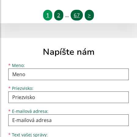
1
2
67
>
...
Napíšte nám
Meno
Priezvisko
E-mailová adresa
*
Meno:
*
Priezvisko:
*
E-mailová adresa:
Text vašej správy...
*
Text vašej správy: