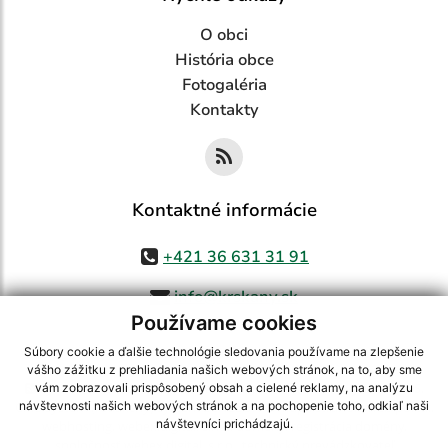
O obci
História obce
Fotogaléria
Kontakty
Kontaktné informácie
+421 36 631 31 91
info@krskany.sk
Používame cookies
Súbory cookie a ďalšie technológie sledovania používame na zlepšenie
vášho zážitku z prehliadania našich webových stránok, na to, aby sme
využite možnosť získavania aktuálnych informácií s využitím RSS
,
vám zobrazovali prispôsobený obsah a cielené reklamy, na analýzu
CMS systém (redakčný) systém ECHELON 2,
Mapa stránok
,
web portál
,
návštevnosti našich webových stránok a na pochopenie toho, odkiaľ naši
návštevníci prichádzajú.
webhosting
,
webex.digital, s.r.o.
,
domény
,
registrácia domény
,
spoločnosť webex.digital, s.r.o.
,
technický prevádzkovateľ