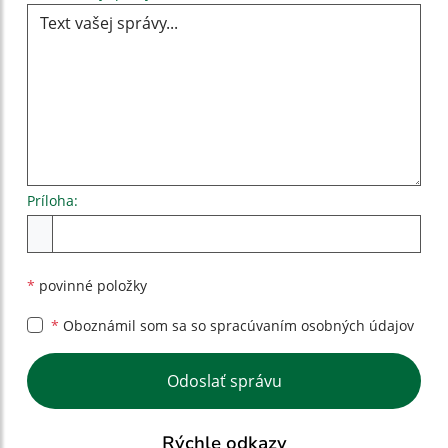
Príloha:
Príloha
*
povinné položky
*
Oboznámil som sa so
spracúvaním osobných údajov
Google reCaptcha Response
Odoslať správu
Rýchle odkazy