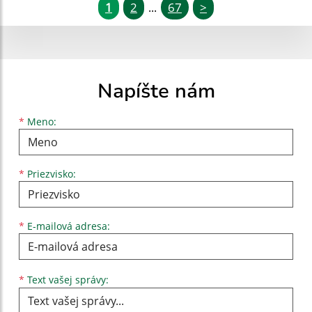
1
2
67
>
...
Napíšte nám
Meno
Priezvisko
E-mailová adresa
*
Meno:
*
Priezvisko:
*
E-mailová adresa:
Text vašej správy...
*
Text vašej správy: