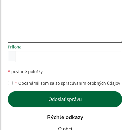
Príloha:
Príloha
*
povinné položky
*
Oboznámil som sa so
spracúvaním osobných údajov
Google reCaptcha Response
Odoslať správu
Rýchle odkazy
O obci