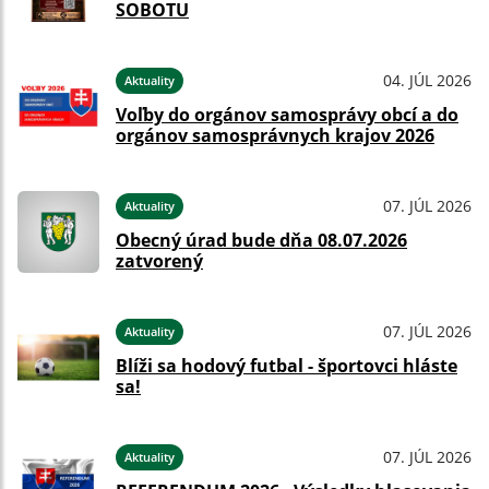
SOBOTU
04. JÚL 2026
Aktuality
Voľby do orgánov samosprávy obcí a do
orgánov samosprávnych krajov 2026
07. JÚL 2026
Aktuality
Obecný úrad bude dňa 08.07.2026
zatvorený
07. JÚL 2026
Aktuality
Blíži sa hodový futbal - športovci hláste
sa!
07. JÚL 2026
Aktuality