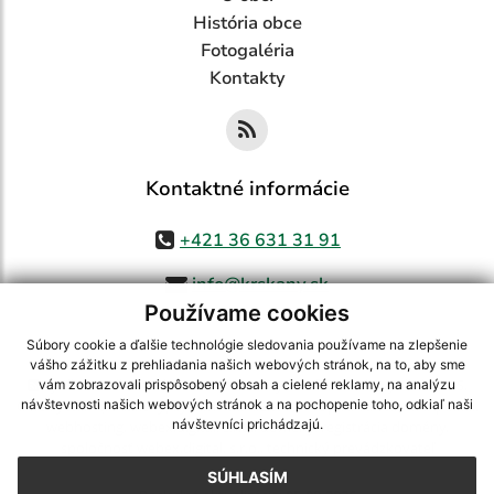
História obce
Fotogaléria
Kontakty
Kontaktné informácie
+421 36 631 31 91
info@krskany.sk
Používame cookies
Súbory cookie a ďalšie technológie sledovania používame na zlepšenie
vášho zážitku z prehliadania našich webových stránok, na to, aby sme
využite možnosť získavania aktuálnych informácií s využitím RSS
,
vám zobrazovali prispôsobený obsah a cielené reklamy, na analýzu
CMS systém (redakčný) systém ECHELON 2,
Mapa stránok
,
web portál
,
návštevnosti našich webových stránok a na pochopenie toho, odkiaľ naši
návštevníci prichádzajú.
webhosting
,
webex.digital, s.r.o.
,
domény
,
registrácia domény
,
spoločnosť webex.digital, s.r.o.
,
technický prevádzkovateľ
SÚHLASÍM