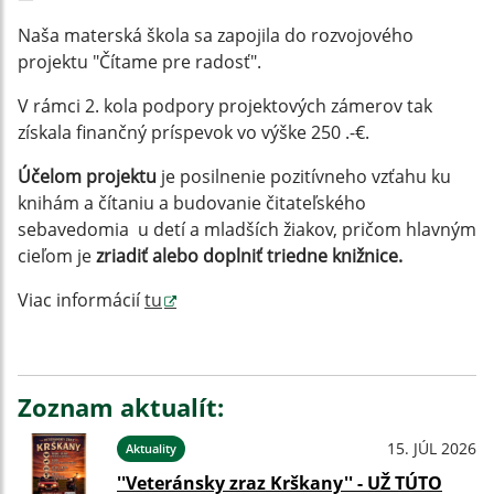
Naša materská škola sa zapojila do rozvojového
projektu "Čítame pre radosť".
V rámci 2. kola podpory projektových zámerov tak
získala finančný príspevok vo výške 250 .-€.
Účelom projektu
je posilnenie pozitívneho vzťahu ku
knihám a čítaniu a budovanie čitateľského
sebavedomia u detí a mladších žiakov, pričom hlavným
cieľom je
zriadiť alebo doplniť triedne knižnice
.
Viac informácií
tu
Zoznam aktualít:
15. JÚL 2026
Aktuality
''Veteránsky zraz Krškany'' - UŽ TÚTO