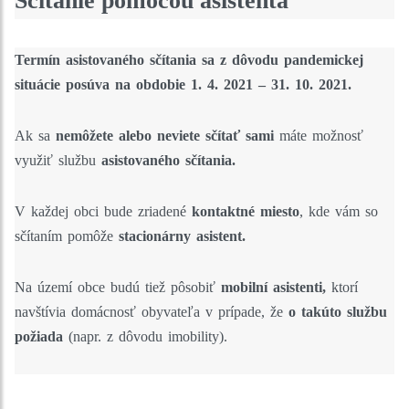
Sčítanie pomocou asistenta
Termín asistovaného sčítania sa z dôvodu pandemickej
situácie posúva na obdobie 1. 4. 2021 – 31. 10. 2021.
Ak sa
nemôžete alebo neviete sčítať sami
máte možnosť
využiť službu
asistovaného sčítania.
V každej obci bude zriadené
kontaktné miesto
, kde vám so
sčítaním pomôže
stacionárny asistent.
Na území obce budú tiež pôsobiť
mobilní asistenti,
ktorí
navštívia domácnosť obyvateľa v prípade, že
o takúto službu
požiada
(napr. z dôvodu imobility).