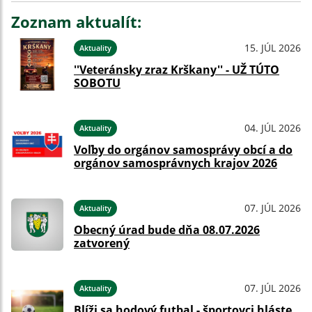
Zoznam aktualít:
15. JÚL 2026
Aktuality
''Veteránsky zraz Krškany'' - UŽ TÚTO
SOBOTU
04. JÚL 2026
Aktuality
Voľby do orgánov samosprávy obcí a do
orgánov samosprávnych krajov 2026
07. JÚL 2026
Aktuality
Obecný úrad bude dňa 08.07.2026
zatvorený
07. JÚL 2026
Aktuality
Blíži sa hodový futbal - športovci hláste