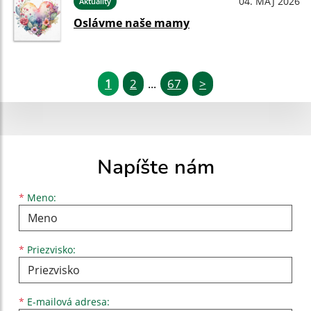
04. MÁJ 2026
Aktuality
Oslávme naše mamy
1
2
67
>
...
Napíšte nám
Meno
Priezvisko
E-mailová adresa
*
Meno:
*
Priezvisko:
*
E-mailová adresa: