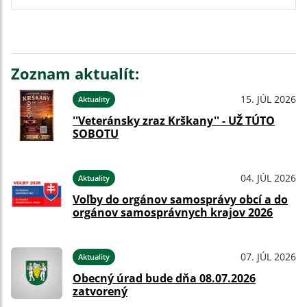
Zoznam aktualít:
15. JÚL 2026
Aktuality
''Veteránsky zraz Krškany'' - UŽ TÚTO
SOBOTU
04. JÚL 2026
Aktuality
Voľby do orgánov samosprávy obcí a do
orgánov samosprávnych krajov 2026
07. JÚL 2026
Aktuality
Obecný úrad bude dňa 08.07.2026
zatvorený