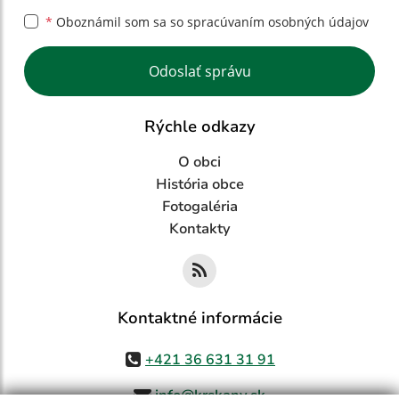
*
Oboznámil som sa so
spracúvaním osobných údajov
Google reCaptcha Response
Odoslať správu
Rýchle odkazy
O obci
História obce
Fotogaléria
Kontakty
Kontaktné informácie
+421 36 631 31 91
info@krskany.sk