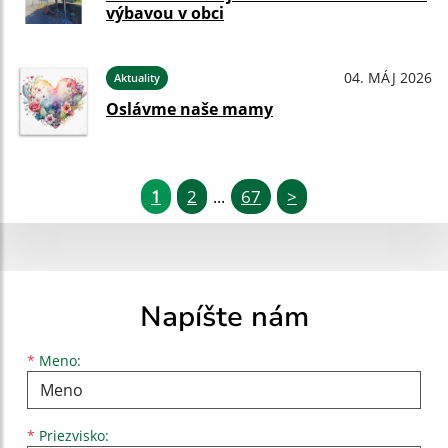
výbavou v obci
04. MÁJ 2026
Aktuality
Oslávme naše mamy
1
2
67
>
...
Napíšte nám
Meno
Priezvisko
E-mailová adresa
*
Meno:
*
Priezvisko: