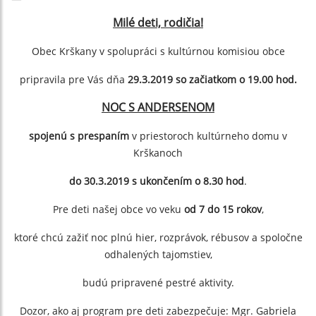
Milé deti, rodičia!
Obec Krškany v spolupráci s kultúrnou komisiou obce
pripravila pre Vás dňa
29.3.2019 so začiatkom o 19.00 hod.
NOC S ANDERSENOM
spojenú s prespaním
v priestoroch kultúrneho domu v
Krškanoch
do 30.3.2019 s ukončením o 8.30 hod
.
Pre deti našej obce vo veku
od 7 do 15 rokov
,
ktoré chcú zažiť noc plnú hier, rozprávok, rébusov a spoločne
odhalených tajomstiev,
budú pripravené pestré aktivity.
Dozor, ako aj program pre deti zabezpečuje: Mgr. Gabriela