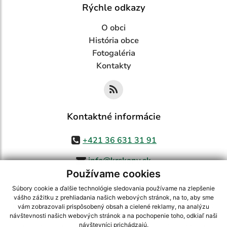
Rýchle odkazy
O obci
História obce
Fotogaléria
Kontakty
Kontaktné informácie
+421 36 631 31 91
info@krskany.sk
Používame cookies
Súbory cookie a ďalšie technológie sledovania používame na zlepšenie
vášho zážitku z prehliadania našich webových stránok, na to, aby sme
využite možnosť získavania aktuálnych informácií s využitím RSS
,
vám zobrazovali prispôsobený obsah a cielené reklamy, na analýzu
CMS systém (redakčný) systém ECHELON 2,
Mapa stránok
,
web portál
,
návštevnosti našich webových stránok a na pochopenie toho, odkiaľ naši
návštevníci prichádzajú.
webhosting
,
webex.digital, s.r.o.
,
domény
,
registrácia domény
,