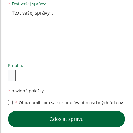
Text vašej správy...
*
Text vašej správy:
Príloha:
Príloha
*
povinné položky
*
Oboznámil som sa so
spracúvaním osobných údajov
Google reCaptcha Response
Odoslať správu