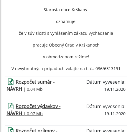
Starosta obce Krškany
oznamuje,
že v súvislosti s vyhlásením zákazu vychádzania
pracuje Obecný úrad v Krškanoch
v obmedzenom režime!
V nevyhnutných prípadoch volajte na t. č.: 036/6313191
Rozpočet sumár -
Dátum vyvesenia:
NÁVRH
| 0.04 Mb
19.11.2020
Rozpočet výdavkov -
Dátum vyvesenia:
NÁVRH
| 0.07 Mb
19.11.2020
Rozpočet príjmov -
Dátum vyvesenia: