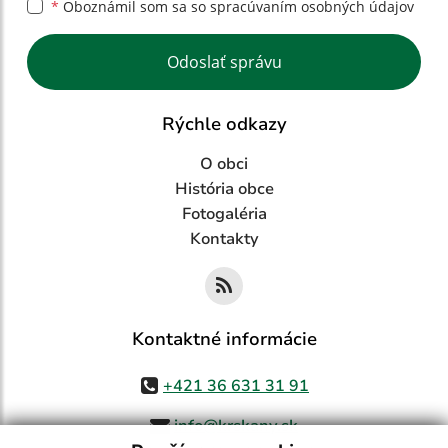
*
Oboznámil som sa so
spracúvaním osobných údajov
Google reCaptcha Response
Odoslať správu
Rýchle odkazy
O obci
História obce
Fotogaléria
Kontakty
Kontaktné informácie
+421 36 631 31 91
info@krskany.sk