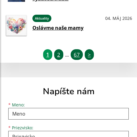
04. MÁJ 2026
Aktuality
Oslávme naše mamy
1
2
67
>
...
Napíšte nám
Meno
Priezvisko
E-mailová adresa
*
Meno:
*
Priezvisko: